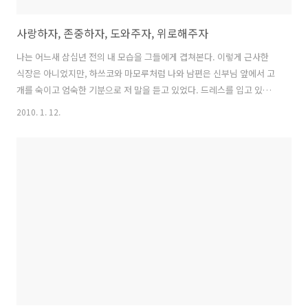
사랑하자, 존중하자, 도와주자, 위로해주자
나는 어느새 삼십년 전의 내 모습을 그들에게 겹쳐본다. 이렇게 근사한
식장은 아니었지만, 하쓰코와 마모루처럼 나와 남편은 신부님 앞에서 고
개를 숙이고 엄숙한 기분으로 저 말을 듣고 있었다. 드레스를 입고 있던
나는 눈물이 나올 것 같았다. 건강할 때나 병든 때나, 서로를 사랑하고 서
2010. 1. 12.
로를 존중하며 - 아아, 정말로 그랬다. 나는 언제 어떠한 때라도, 이 사람
을 사랑하자, 이 사람을 존중하자, 도와주자, 위로해주자. 죽음이 두 사람
을 갈라놓을 때까지. 그렇게 생각하는 나 자신에게, 그리고 그렇게 생각
하고 있을 남편에게 감동해서 눈물이 나올 것만 같았다. - 가쿠타미쓰요
(角田光代), 프레젠트 中 [곰인형] 중에서