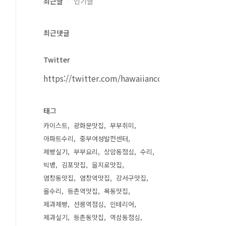
최근글
인기글
최근댓글
Twitter
https://twitter.com/hawaiiancouple
태그
카이스트
광화문맛집
부부취미
아파트수리
중부여성발전센터
제빵실기
부부요리
상암동점심
수리
빅뱅
김포맛집
을지로맛집
염창동맛집
염창역맛집
강서구맛집
올수리
등촌역맛집
목동맛집
제과제빵
선릉역점심
인테리어
제과실기
등촌동맛집
역삼동점심