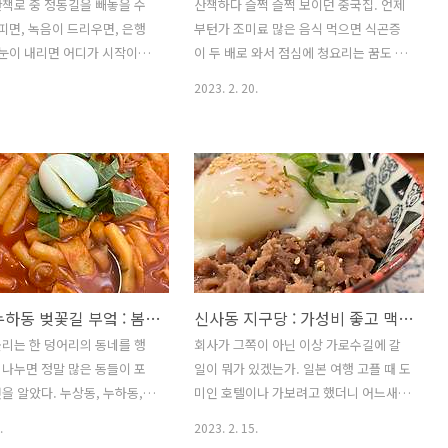
책로 중 정동길을 빼놓을 수
산책하다 슬쩍 슬쩍 보이던 중국집. 언제
 피면, 녹음이 드리우면, 은행
부턴가 조미료 많은 음식 먹으면 식곤증
 눈이 내리면 어디가 시작이고
이 두 배로 와서 점심에 청요리는 꿈도 못
리인지 모를 소울리스 탑돌이
꾸고 있었는데 어느 날 갑자기 여럿이서
2023. 2. 20.
지는 곳. 그중에서도 골목 안
갈 일이 생겨 우루루 방문해 보았다. 모여
 추어탕집. 간판만 봐도 너무
앉으려면 중국집이지!!! 하면서 갔는데 작
 찜해두었다가 철수 며칠 앞두
년 기준 월요일인가 화요일인가 휴무였는
니 줄이 줄이... ㅠㅠ 마루와
데 검색해보니 휴무 표시가 없네;;; 여튼
안마당에도 테이블이 두어 개
함 체크하고 방문하십쇼! 그리고 며칠 뒤
머님들이 신발을 신고 벗으며
재방문 이날은 천천히 음미할 여유가 없
라주시는게 얼마나 고되실까 싶
어서 겁나 매운데 맛있네! 나 매운거 못먹
 외갓집에서 외숙모님께 대접
는데 이상하게 맛있네! 이 정도의 감상만
이었다구 ㅠㅠ 구수한 시래기와
남긴 채 우루루 복귀
광화문/누하동 벚꽃길 부엌 : 봄날의 햇살같은 푸짐하고 특별한 즉석떡볶이
신사동 지구당 : 가성비 좋고 맥주맛 좋은 가로수길 속 작은 일본
추어탕도 일품이었지만 저 갓
https://naver.me/x7vSBMxZ 착한커
 나물들이 특히 좋았다. 접시
피공장 : 네이버 방문자리뷰 730 · 블로
리는 한 덩어리의 동네를 행
회사가 그쪽이 아닌 이상 가로수길에 갈
싶으면 순식간에 한가득 담아
그리뷰 45 m.place.naver.com 그리고
나누면 정말 많은 동들이 포
일이 뭐가 있겠는가. 일본 여행 고플 때 도
 덕분에 봄동나물 무한 흡입
주말에 김팀을 데리고 재방문. 아, 이번에
을 알았다. 누상동, 누하동,
미인 호텔이나 가보려고 했더니 어느새
다. 역시 단골이 많은 집. 직장
도 놀라운 맛이었다..
교동, 효자동, 통의동, 내자
폐업. 그런데 뜻하지 않은 일이 두 개나 겹
.
2023. 2. 15.
로그 맛집 제목에 역 이름 또는 동
쳐 저엉말 오랜만에 가로수길에 갔다. 김