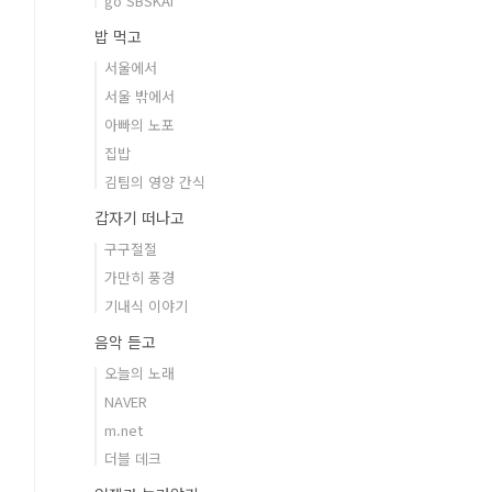
go SBSKAI
밥 먹고
서울에서
서울 밖에서
아빠의 노포
집밥
김팀의 영양 간식
갑자기 떠나고
구구절절
가만히 풍경
기내식 이야기
음악 듣고
오늘의 노래
NAVER
m.net
더블 데크