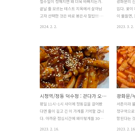
철수일이 정해지면 왜 더욱 바빠지는가.
광화문의 산
끝날 줄 모르는 테스트 지옥에서 살아남
없다. 꽃이
고자 선택한 것은 바로 봉은사 절밥!!! 불
이 물들면,
심이 필요한 4인이 금세 모였고 1분 1초
어디가 꼬
2024. 2. 2.
2023. 3. 2.
라도 아끼고자 택시를 잡아탄 후 봉은사
행진이 이어
에 도착했으나 월요일 휴무 ㅠㅠㅠㅠ
쪽에 위치한
https://naver.me/G4wY2Ume 봉은사
맛집이어서
서래원 : 네이버 방문자리뷰 962 · 블로
고 찾아았더
그리뷰 16 m.place.naver.com (2023
방이 있고 
년 연말 기준) 그렇다면 플랜비 발동!!! 평
있는데 어
소 가보고 싶었던 근처 맛집으로 빠르게
음식을 날
이동했다. 뭐랄까 이것은 청국장과 소고
었다. 진짜
기 무국이 반반 섞인 듯한 그런 맛? (실제
받는 기분
시청역/정동 덕수정 : 걷다가 오징어볶음, 걷다가 커피, 걷다가 야경(feat.커피앤시가렛)
로 큼직한 무 덩이가 듬뿍 들어있음) 간이
어우러진 
전혀 짜지 않아서 꽤나 퍽퍽 퍼먹었는데
담은 김치와
평일 11시~1시 사이에 정동길을 걸어봤
서촌이라 불
도 초큼 아쉬워지는 순간 메뉴판에 적힌
가 비었다 
다면 줄이 길고 긴 이 가게를 기억할 겁니
정구역으로 
리필 문구가 생각났다. 아니 이런 곳이
주셔서 ㅠㅠ
다. 아까운 점심시간에 왜이렇게들 30분
함된다는 것
있..
하고 행복했
이상 줄을 서는지 알아보아요. (2023년이
옥인동, 신
2023. 2. 16.
2023. 2. 16
인들 ..
된 지금 생각해보니 저 가격이 싼 거였
동.... 블