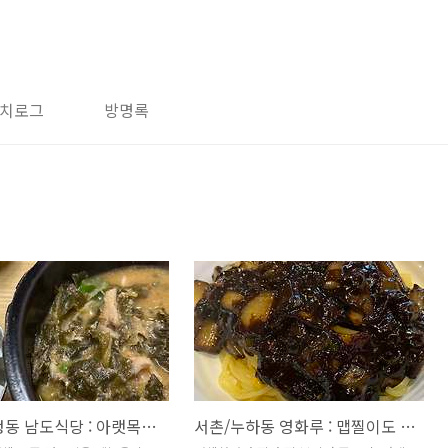
치로그
방명록
시청역/정동 남도식당 : 아랫목에서 먹는 집밥인데 추어탕도 주네? 이런 느낌
서촌/누하동 영화루 : 맵찔이도 그리워하는 중독성갑 고추간짜장