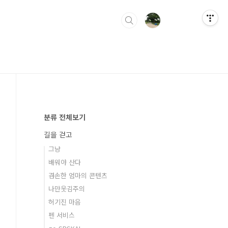
분류 전체보기
길을 걷고
그냥
배워야 산다
겸손한 엄마의 콘텐츠
나만웃김주의
허기진 마음
펜 서비스