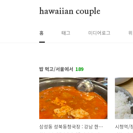
본문 바로가기
hawaiian couple
홈
태그
미디어로그
위
밥 먹고/서울에서
189
삼성동 성북동청국장 : 강남 한복판에서 느끼는 덤덤 덤덤↗덤덤♪