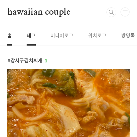
본문 바로가기
hawaiian couple
홈
태그
미디어로그
위치로그
방명록
강서구김치찌개
1