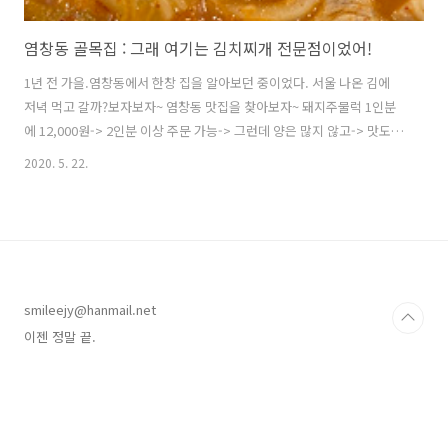
염창동 골목집 : 그래 여기는 김치찌개 전문점이었어!
1년 전 가을.염창동에서 한창 집을 알아보던 중이었다. 서울 나온 김에
저녁 먹고 갈까?보자보자~ 염창동 맛집을 찾아보자~ 돼지주물럭 1인분
에 12,000원-> 2인분 이상 주문 가능-> 그런데 양은 많지 않고-> 맛도
쏘쏘 '아, 서울은 이런 곳인가.' 김경 김치찌개에 익숙한 김포 주민에겐
2020. 5. 22.
있을 수 없는 일!염창동에서의 아쉬운 첫 끼니를 뒤로 하고이사온 뒤로도
기억 속에서 지워버렸는데... 봄비가 추적추적 오는 어느 저녁.김치찌개
가 너무 먹고 싶었던 거지. 작년에도 사람이 그렇게 많더니더 넓은 곳으
로 이전해도 여전히 북적북적하다. 다시 먹어보니 인정!그때는 주물럭 2
인분에 찌개는 1인분만 곁들여서찌개에 고기가 이렇게 많은지 몰랐고,
주물럭에 실망한 마음이 너무도 큰 나머지찌개에 대한 좋은 기억마저 지
smileejy@hanmail.net
운..
이젠 정말 끝.