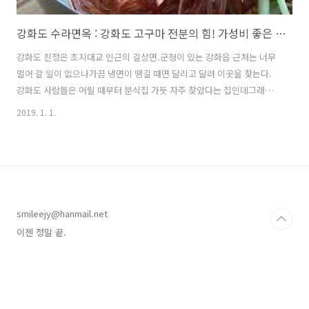
강화도 수라면옥 : 강화도 고구마 전분의 힘! 가성비 좋은 냉면집
강화도 친정은 초지대교 인근의 길상면.군청이 있는 강화읍 근처는 너무
멀어 갈 일이 없으나가끔 냉면이 땡길 때면 달리고 달려 이곳을 찾는다.
강화도 사람들은 어릴 때부터 분식집 가듯 자주 찾았다는 집인데그래도
이제는 제법 규모도 커지고 입소문도 많이 나서분식점 티는 찾아볼 수가
2019. 1. 1.
없다. 그저 착한 가격뿐. 온면이 있네! 심상치 않음을 감지한 냉면 가족.
강화 고구마 전분으로 만든 쫠깃한 냉면이에요. 투명하리만큼 가느다란
면발. 무채를 면발로 감아주시므로 가위로 썰면 무채가 나타납니다. 이날
은 불고기도 시켜보았어요. 덕분에 시골 밑반찬 득템! 여름에는 열무김치
와 곁들이는 물냉면이 별미지요. 보글보글 불고기 전골 자극적이지 않고
푸짐해요. 그리고 또다시 냉면. 고기와 함께 싸먹어도 별미! 강화도에 가
smileejy@hanmail.net
끔 가시는..
이젠 정말 끝.