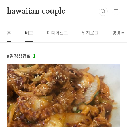
본문 바로가기
hawaiian couple
홈
태그
미디어로그
위치로그
방명록
김경삼겹살
1