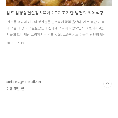
김포 김경삼겹살김치찌개 : 고기고기한 남편의 최애식당
​ 김포를 떠나며 김포의 맛집들을 인스타에 쭉쭉 올렸다. 사는 동안 이 동
네 먹을 데 없다고 툴툴댔는데 신나게 먹으러 다녔으면서 그랬더라고;;;
서울에 오니 새삼 그리워지는 김포 맛집. 그중에서도 이곳은 남편의 월급
날 단골 식당으로 제육볶음, 삼겹살, 김치찌개 등 직장인(중에서도 개발
2019. 12. 19.
자) 최애 메뉴 올패스 맛집이다. 흑미밥과 함께 ​경건하게 맞이하는 집반
찬. ​식사를 멈추어라! 김치찌개님 입장이다! ​기립해라! 제육왕 님이시다. ​
두부 한 점, 고기 한 점, 김치 한 점... 화목난로 위에 주전자가 끓더니만,
이 차가 마지막으로 나왔다. 냄새부터 쓰다. (고삼차인가) 남편은 색깔을
보자마자 밖으로 내달렸고 일행 중 한명은 마셔줘야 예의 같아서 내가 마
셨소. 그래도 약차 한 잔에 과식의 죄책감은 덜었다. ..
smileejy@hanmail.net
이젠 정말 끝.