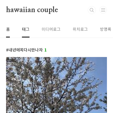
본문 바로가기
hawaiian couple
홈
태그
미디어로그
위치로그
방명록
내년에꼭다시만나자
1