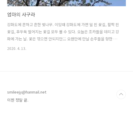
엄마의 사구라
강화도에 흔하고 흔한 벚나무. 이맘때 강화도에 가면 덜 핀 꽃길, 활짝 핀
꽃길, 후두둑 떨어지는 꽃길 모두 볼 수 있다. 오늘은 조카들을 데리고 강
화에 가는 날. 꽃은 꺾으면 안되지만;;; 오랜만에 만날 손주들을 향한 엄
마의 인사로 봐 주어야겠지. 가까이서 보니 조화처럼 정교하고 아름답구
2020. 4. 13.
나. 밥을 거하게 먹은 후, 조카들은 카드놀이를 시작했다. 원카드만 겨우
하던 아이들이 이제 포카를 치기 시작한다.;;; 코로나는 아이들을 잡기의
신으로 만들었다. 그러는 동안 엄마는 과일을 깎고 차를 내오고 더 해줄
게 없을까 발만 동동. "저수지 언덕길에 사구라가 한창인데 보러 갈래?"
"사구라가 뭐에요. 할머니?" 강화도 온수리 새빛교회와 강남중학교 사잇
길입니다. 쭉 걷다보면 길정저수지가 나오지요. 사실 이 근처 ..
smileejy@hanmail.net
이젠 정말 끝.