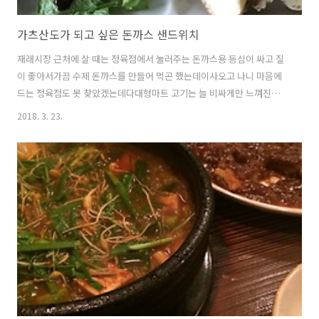
가츠산도가 되고 싶은 돈까스 샌드위치
재래시장 근처에 살 때는 정육점에서 눌러주는 돈까스용 등심이 싸고 질
이 좋아서가끔 수제 돈까스를 만들어 먹곤 했는데이사오고 나니 마음에
드는 정육점도 못 찾았겠는데다대형마트 고기는 늘 비싸게만 느껴진다.
간혹 세일을 해도 돈까스용 고기보다는 구이용, 보쌈용이 대부분. 그러던
2018. 3. 23.
어느 날, 동네 작은 마트에서 장을 보다가ㄷㅇ에서 나온 냉동 돈까스가
1+1 세일을 하길래 오랜만에 담아봤는데 아뿔싸. 갈은 고기였다. ㅠㅠ반
달 모양 어쩌구 할 때부터 알아챘어야 하는데 왜 당연히 순살이라고 믿은
걸까. 참 이상하게도 냉동 돈까스의 세계는어릴 적 도시락 반찬이었던 그
돈까스와스무살 적 맥주 피처 안주였던 그 돈까스와크게 달라지지 않은
듯 하다. 세상이 바뀌었습니다. 냉동식품 관계자 여러분!업그레이드 합
시다. 냉동식품 ..