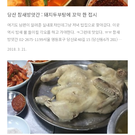
당산 참새방앗간 : 돼지두부탕에 꼬막 한 접시
여기도 남편이 알려준 실내포차인데그냥 저녁 밥집으로 찾아갔다. 이곳
역시 밤새 물 들이킬 각오를 하고 가야한다. ㅋ그런데 맛있다. ㅠㅠ 참새
방앗간 02-2675-1199서울 영등포구 당산로48길 15 (당산동6가 281)당
산역 4번 출구 메뉴와 함께 싸인이 빼곡하게 적혀있다. 개그맨들 싸인이
2018. 3. 21.
많았던 듯...해물 메뉴와 연탄구이 메뉴가 많은 것이 포장마차 답다. 이곳
의 시그니처 메뉴라는 돼지두부탕!돼지와 두부가 푸짐하게 들어간 김치
찌개!김치찌개 전문점 못지 않은 맛이다. 그리고 삶은 꼬막이 한 가득 나
오는데!이것이 바로바로 돼지두부탕 + 꼬막 2인 세트! 원래는 3~4인 세
트에 나온 것이 각각의 가격인데 두 사람이 왔을 경우에는 꼬막 양과 가
격을 낮춰준다.고로 31,000원짜리 저녁 세트를 먹은 것!대신 ..