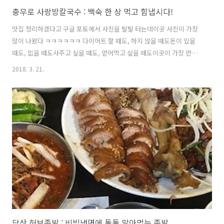
충무로 사랑방칼국수 : 백숙 한 상 먹고 힘냅시다!
맛집 정리하겠다고 구글 포토에서 사진을 탈탈 터는데이곳 사진이 가장
많이 나왔다 ㅋㅋㅋㅋㅋㅋ 다이어트 할 때도, 하지 않을 때도돈이 있을
때도, 없을 때도사주고 싶을 때도, 얻어먹고 싶을 때도이곳이 가장 먼저
생각났다. 노포를 사랑하는 나에게 보물같은 곳.없어지면 안되는 곳이
2018. 3. 21.
다. 사랑방칼국수 02-2272-2020서울 중구 퇴계로27길 46 (충무로3가
23-1)매일 09:00 - 22:00 / 일요일 09:00 - 16:00 / 명절 휴무을지로3가
역 9, 11번 출구충무로역 5, 6번 출구 저 기품있고 정스러운 메뉴판을 보
라! 그런데 귀한 글귀를 내가 잘라먹었네 ㅠㅠ 내가 잘못했네 ㅠㅠ 백숙
백반 위에 있는 글귀는 "내용있는 음식, 실속있는 식사"다. 내용과 실속
이 고루 갖춰진 저 음식은 1인분에 겨우 ..
당산 허브족발 : 비빔냉면에 돌돌 말아먹는 족발