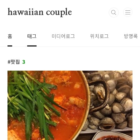
본문 바로가기
hawaiian couple
홈
태그
미디어로그
위치로그
방명록
맛집
3