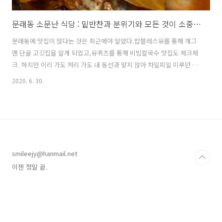
문래동 소문난 식당 : 밑반찬과 분위기와 모든 것이 소중한 곳
문래동에 맛집이 많다는 것은 최근에야 알았다.밥블레스유를 통해 개그
맨 단골 고깃집을 알게 되었고,유퀴즈를 통해 비빔칼국수 맛집도 체크체
크. 하지만 이리 가도 저리 가도 내 동선과 맞지 않아 차일피일 미루던 차
에당근셀러를 만나기 위해 영등포에 출동할 일이 생겼다. ㅋㅋㅋ인근 주
2020. 6. 30.
민 재화에게 콜을 해서일과 육아로 바쁜 아이 기어이 칼퇴를 시키고;;;
(칼퇴는 좋은 것!)쌍따봉 강추한다는 고등어 조림집으로 오종종종 출동.
메인인 고등어조림도 물론 맛있지만갓 지은 밥과 시원한 된장국, 그리고
밑반찬이 너무나 훌륭하다.어느 하나 오래 저장하는 반찬이 없고나물부
터 심지어 김치까지 전부 갓 만들어 나온 아이들.이렇게 정성스러운 밥상
은 실로 오랜만인 것 같다. 그래서 결론은 연속적 파티원 모집 ㅠㅠ이젠
smileejy@hanmail.net
정말 끝.
이젠 정말 끝.