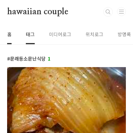
본문 바로가기
hawaiian couple
홈
태그
미디어로그
위치로그
방명록
문래동소문난식당
1