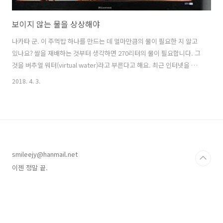
보이지 않는 물을 상상해야
나카타 군. 이 주먹밥 하나를 만드는 데 얼마만큼의 물이 필요한 지 알고
있나요? 쌀을 재배하는 것부터 생각하면 270리터의 물이 필요합니다. 그
것을 버추얼 워터(virtual water)라고 부른다고 해요. 최근 인터넷을 통
해 알게 되었어요.그 물에 대해 대부분이 모르고 넘어가지요.하지만 보이
2018. 4. 3.
지 않는 물을 상상해야 세상이 넓어져요.나도 아직 모르는 것 투성이에
요. 나카타 군.자네가 생각하는 것보다 훨씬 세상은 넓답니다. - 일드 '중
쇄를 찍자' 10화 중 올레티비 무료 해외 드라마에 중쇄를 찍자(重版出
来)가 있어서이게 웬떡!!! 사라지기 전에 얼른 정주행을 했다.아, 너무 재
미있게 잘 봤다. 당분간은 다른 드라마로 갈아타기 싫을 만큼. 요즘 잘 나
가는 쿠로키 하루(黒木華)의 메인 주연 드라마를 처음 보..
smileejy@hanmail.net
이젠 정말 끝.