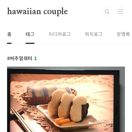
본문 바로가기
hawaiian couple
홈
태그
미디어로그
위치로그
방명록
버추얼워터
1