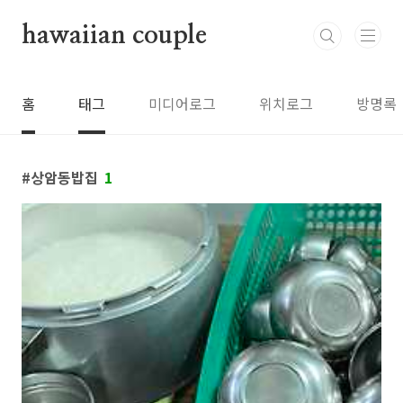
본문 바로가기
hawaiian couple
홈
태그
미디어로그
위치로그
방명록
상암동밥집
1