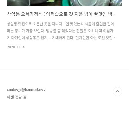
상암동 오복가정식 : 압력솥으로 갓 지은 밥이 꿀맛인 백반집
상암동 맛집으로 소문난 곳을 다니다보면 맛있는 녀석들에 출연한 집이
라는 홍보가 가끔 보인다. 방송물 좀 먹었다는 집들은 오히려 더 의심가
기 마련인데 상암동은 왠지... 기대하게 된다. 현지인만 아는 로컬 맛집을
소개받는 기분이랄까. 간만에 먹는 생선구이도 좋았지만 저 윤기 좔좔 흐
2020. 11. 4.
르는 밥맛이 너무 좋아서 여긴 꼭 다시 와야겠다 다짐! 단돈 6천원에 갓
지은 솥밥에 매일 바뀌는 국, 확실한 단백질의 메인 반찬을 먹을 수 있다
는 장점. 하지만 다른 메뉴는 오래 걸린다 철벽 치셔서 ㅋㅋㅋ 점심시간
한 시간뿐인 직장인들은 백반만 먹어야 하는 아쉬움.
https://place.map.kakao.com/19009818 오복가정식 서울 마포구
월드컵북로44길 68 (상암동 12-79) place.map.kakao.c..
smileejy@hanmail.net
이젠 정말 끝.