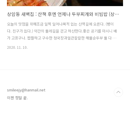
상암동 새벽집 : 산책 후엔 언제나 두부찌개와 비빔밥 (상암근린공원)
오늘의 맛점을 위해조금 일찍 일어나목적 없는 산책길에 오른다. (뻥이
다. 친구가 없다.) 약간의 둘레길을 걷고 하산한다.좋은 공기를 마시니 배
가 고프구나. 짭짤하고 구수한 청국장과얼큰칼칼한 해물순두부 둘 다 맛
있었다.그래도 가장 좋았던 건 참기름에 슥슥 비벼먹는 나물비빔밥! 그리
2020. 11. 10.
고 한달이 지났다.11월의 비밀정원도감상해 보자. (강요) 산을 보면 자연
스레 떠오르는 새벽집.그러나 이제는 산책 없이 직행하는 단골집이 되었
다. ㅋㅋㅋ 남의 메뉴라 뒤적뒤적 샷은 없지만 ㅋㅋㅋ辛제육순두부는 이
름처럼 칼칼하면서도 두부와 제육과 국물의 조화가 새로웠다.돼지고기
를 건져서 나물밥에 비벼먹으면 별미일 듯.집에 있는 제육왕이 생각나는
맛이었다. 김치숨두부는 초큼 달달하지만 (김치가 단 듯) 두부 들어간 김
smileejy@hanmail.net
치찌개 자체가 너무..
이젠 정말 끝.