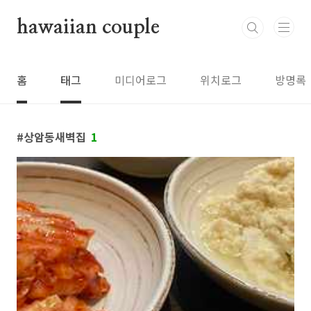
본문 바로가기
hawaiian couple
홈
태그
미디어로그
위치로그
방명록
상암동새벽집
1