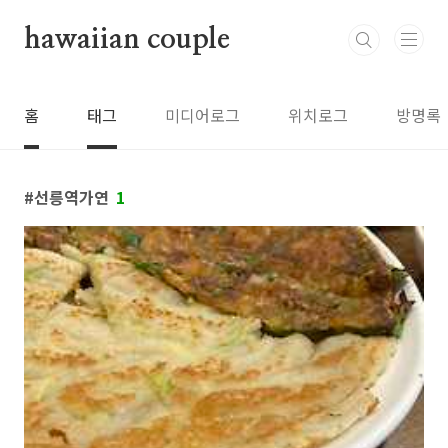
본문 바로가기
hawaiian couple
홈
태그
미디어로그
위치로그
방명록
선릉역가연
1