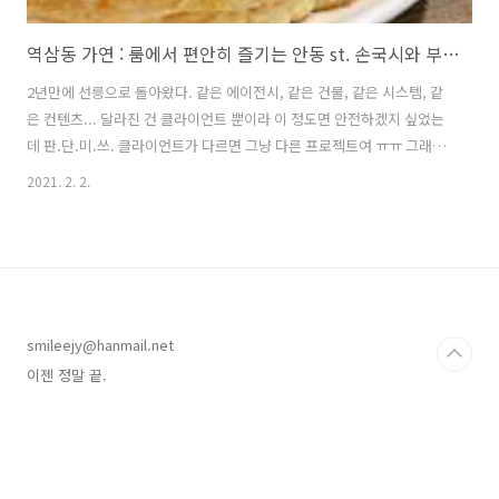
역삼동 가연 : 룸에서 편안히 즐기는 안동 st. 손국시와 부추장떡
2년만에 선릉으로 돌아왔다. 같은 에이전시, 같은 건물, 같은 시스템, 같
은 컨텐츠... 달라진 건 클라이언트 뿐이라 이 정도면 안전하겠지 싶었는
데 판.단.미.쓰. 클라이언트가 다르면 그냥 다른 프로젝트여 ㅠㅠ 그래도
여기서 다시 xd도 사용하고, 맥 os도 써 보는 등 조금이라도 스킬이 늘
2021. 2. 2.
수 있는 환경이라 만족하기로 했다. 작년에는 무슨 TV 손자병법 찍는 줄
알았거든. (아 옛날사람;;;) 스벅이 하나 추가된 걸 빼면 동네도 거의 그대
로다. 하지만 나의 사랑 진국수가 없어졌고 (검색해보니 강남역 쪽으로
이전한 듯) 두레국수가 남긴 했지만 내 입에는 너무 달고 미지근해서 이
제 뜨뜻한 면을 먹으러 어디로 가야하나 멘붕에 빠졌다. 그러다 문득 당
시에 공금으로 얻어먹었던;;; 촘 비싼 국수집이 떠올랐다. ..
smileejy@hanmail.net
이젠 정말 끝.