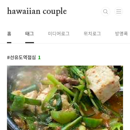
본문 바로가기
hawaiian couple
홈
태그
미디어로그
위치로그
방명록
선유도역점심
1