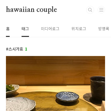
본문 바로가기
hawaiian couple
홈
태그
미디어로그
위치로그
방명록
스시가효
1