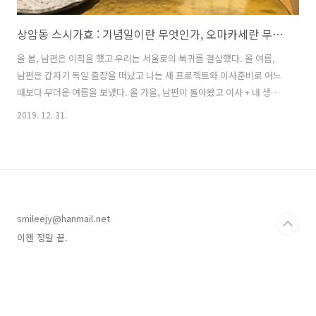
상암동 스시가효 : 기념일이란 무엇인가, 오마카세란 무엇인가
올 봄, 남편은 이직을 했고 우리는 서울로의 복귀를 결심했다. 올 여름,
남편은 갑자기 독일 출장을 떠났고 나는 새 프로젝트와 이사준비로 어느
때보다 무더운 여름을 보냈다. 올 가을, 남편이 돌아왔고 이사 + 내 생일
+ 10주년 결혼기념일이 한방에 몰아쳤다. 그러나 이들보다 더 중요한 건
2019. 12. 31.
자금 땡기기 ㅠㅠ 10주년의 감흥은 고이 넣어두고 입주 청소를 하고, 셀
프 도배를 하고, 당근 마켓을 드나들었다. 그리고 결혼기념일 당일!!! 폭
풍검색을 통해 메뉴를 정했다. 부페돌이인 우리에게 안 어울린다 생각했
던 오마카세 스시! 오마카세 おまかせ [お任せ∙御任せ] 1.타인에게 맡
기는 것을 공손하게 표현한 말 2.주방장 특선;주문할 음식을 가게의 주방
장에게 일임하는 것 (출처 : 네이버사전) 검색해보니 가격대가 천차..
smileejy@hanmail.net
이젠 정말 끝.