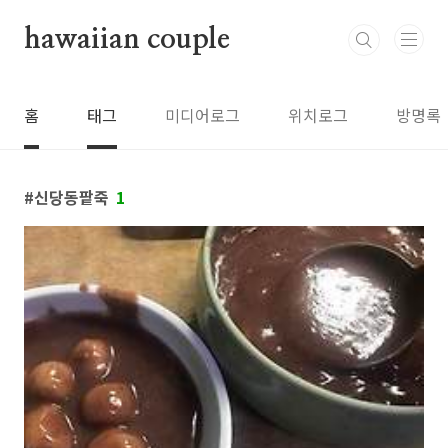
본문 바로가기
hawaiian couple
홈
태그
미디어로그
위치로그
방명록
신당동팥죽
1