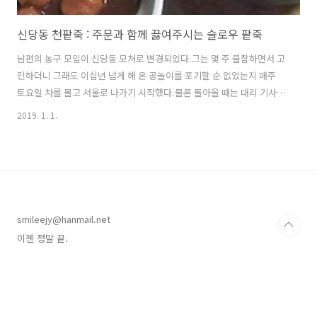
신당동 천팥죽 : 주문과 함께 끓여주시는 슬로우 팥죽
남편의 농구 모임이 신당동 모처로 변경되었다.그는 몇 주 불참하면서 고
민하더니 그래도 이십년 넘게 해 온 공놀이를 포기할 순 없었는지 매주
토요일 차를 몰고 서울로 나가기 시작했다.물론 돌아올 때는 대리 기사님
과 함께! 언젠가부터는 나 역시 그 차를 얻어타고 서울 마실을 다니기 시
2019. 1. 1.
작했다.이렇게 맨들어진 짧은 일정 속에 발견한 신당동 팥죽집.신당역 맛
집을 검색하면 무려 첫 페이지에 나오는 집이다! 신당 v 동천 v 팥죽이 아
니라 신당동 v 천(泉)팥죽이구먼! 메뉴는 팥죽과 팥칼국수. 여름 메뉴는
종이로 가려놓으셨는데 궁금하다. 빙수일까? 동치미와 겉절이. 그리고
앞접시. 느낌이 온다. 주문과 함께 끓이시기 때문에 기다리는 시간이 길
다.즉, 공복에 김치를 계속 먹게 되는데 이게 또 짜지 않고 시원해서 계속
smileejy@hanmail.net
..
이젠 정말 끝.