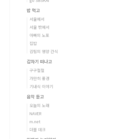
go SBSKAI
밥 먹고
서울에서
서울 밖에서
아빠의 노포
집밥
김팀의 영양 간식
갑자기 떠나고
구구절절
가만히 풍경
기내식 이야기
음악 듣고
오늘의 노래
NAVER
m.net
더블 데크