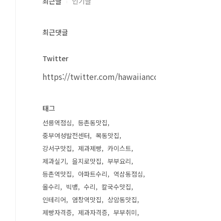
최근글
인기글
최근댓글
Twitter
https://twitter.com/hawaiiancouple
태그
선릉역점심
등촌동맛집
중부여성발전센터
목동맛집
강서구맛집
제과제빵
카이스트
제과실기
을지로맛집
부부요리
등촌역맛집
아파트수리
역삼동점심
올수리
빅뱅
수리
칼국수맛집
인테리어
염창역맛집
상암동맛집
제빵자격증
제과자격증
부부취미