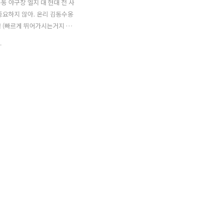
목동 야구장 엘지 대 현대 전 사
중요하지 않아. 온리 김동수옹
!! (빠르게 뛰어가시는거지 ㅠ.
 김정민의 합동무대 (형님!!!)
.
동수의 합동무대 (그 응원은
) 그리고 완전소중한 우리 턱돌
. 엘지 응원석에 있기는 했어.
1루인지는 아직도;) 근데도 히어
이 더 가더라고. 그러고보니
지 졌는지도 기억안나네. ㅋ
렇게 되어버린 나이일까. 나
 ...용택이 아저씨 집은 구리
었던걸까.