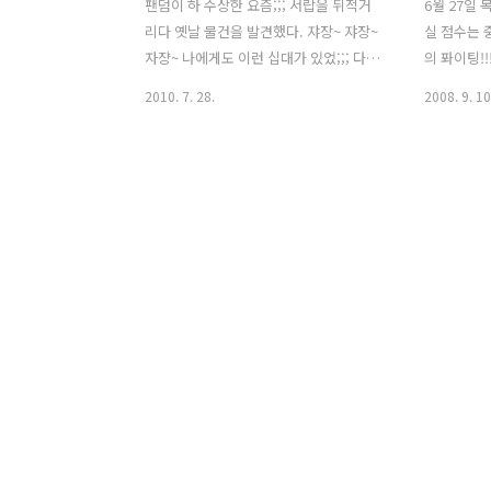
팬덤이 하 수상한 요즘;;; 서랍을 뒤적거
6월 27일 
리다 옛날 물건을 발견했다. 쟈장~ 쟈장~
실 점수는 
자쟝~ 나에게도 이런 십대가 있었;;; 다규!
의 퐈이팅!
동수옹의 은퇴식 사진이나 어서 정리해야
ㅠ) 김동수와
2010. 7. 28.
2008. 9. 10
겠다. 쿨럭;;; 그리고 다들.. 잘하란 말이
김동수와 최
에요!!! 내 맘 알잖아 ㅠ.ㅠ
제발 ㅠ.ㅠ
이~ 맞아요
(근데 왜 
로즈에게 눈
정말 이겼는
야구마저 그
쁘지않은데?
나 하남이