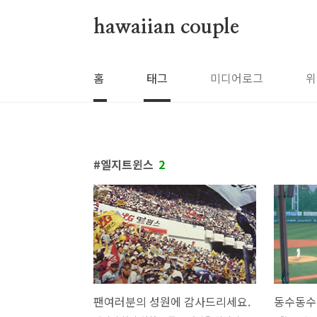
본문 바로가기
hawaiian couple
홈
태그
미디어로그
위
엘지트윈스
2
팬여러분의 성원에 감사드리세요.
동수동수