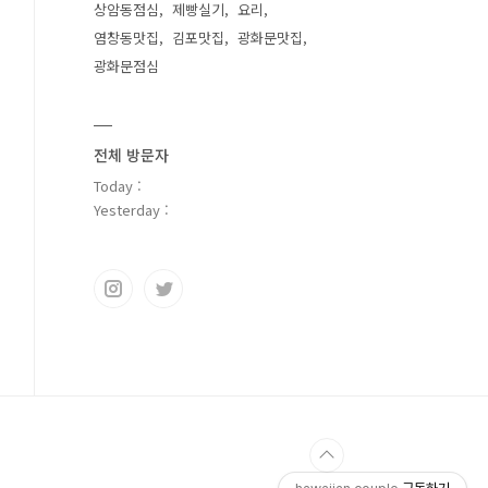
상암동점심
제빵실기
요리
염창동맛집
김포맛집
광화문맛집
광화문점심
전체 방문자
Today :
Yesterday :