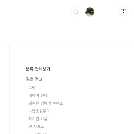
분류 전체보기
길을 걷고
그냥
배워야 산다
겸손한 엄마의 콘텐츠
나만웃김주의
허기진 마음
펜 서비스