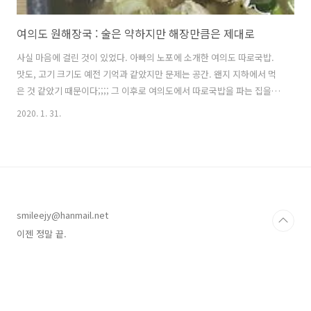
여의도 원해장국 : 술은 약하지만 해장만큼은 제대로
사실 마음에 걸린 것이 있었다. 아빠의 노포에 소개한 여의도 따로국밥.
맛도, 고기 크기도 예전 기억과 같았지만 문제는 공간. 왠지 지하에서 먹
은 것 같았기 때문이다;;;; 그 이후로 여의도에서 따로국밥을 파는 집을
샅샅이 뒤졌다. 그리고 이곳을 찾아냈다. 꽤 넓은 실내였는데 양쪽 벽 테
2020. 1. 31.
이블마다 어르신들이 술잔을 기울이고 계셔서 메뉴판 사진은 못찍고 급
히 검색을 통해 메뉴판 이미지를 찾았다. 그렇다. 메뉴판을 찍는 이유는
포스팅 때문도 있지만 내가 눈이 잘 안보여서...(쿨럭쿨럭) 소고기따로국
이라는 말도 너무 예쁘고 (응) 가격도 너무 착한데다 후라이 500원이라니
요!!! (아니야) 이런 곳에서 카드계산 하려면 많이 먹어야지 하는 마음에
(아니야) 후라이 두 개를 호쾌하게 추가했다. (아니야!!!) 그 ..
smileejy@hanmail.net
이젠 정말 끝.