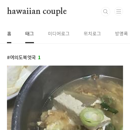
본문 바로가기
hawaiian couple
홈
태그
미디어로그
위치로그
방명록
여의도북엇국
1