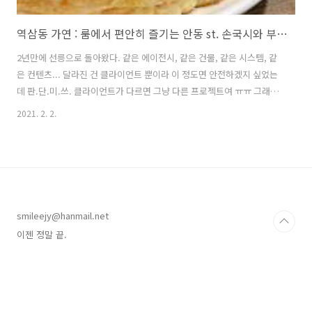
역삼동 가연 : 룸에서 편안히 즐기는 안동 st. 손국시와 부추장떡
2년만에 선릉으로 돌아왔다. 같은 에이전시, 같은 건물, 같은 시스템, 같
은 컨텐츠... 달라진 건 클라이언트 뿐이라 이 정도면 안전하겠지 싶었는
데 판.단.미.쓰. 클라이언트가 다르면 그냥 다른 프로젝트여 ㅠㅠ 그래도
여기서 다시 xd도 사용하고, 맥 os도 써 보는 등 조금이라도 스킬이 늘
2021. 2. 2.
수 있는 환경이라 만족하기로 했다. 작년에는 무슨 TV 손자병법 찍는 줄
알았거든. (아 옛날사람;;;) 스벅이 하나 추가된 걸 빼면 동네도 거의 그대
로다. 하지만 나의 사랑 진국수가 없어졌고 (검색해보니 강남역 쪽으로
이전한 듯) 두레국수가 남긴 했지만 내 입에는 너무 달고 미지근해서 이
제 뜨뜻한 면을 먹으러 어디로 가야하나 멘붕에 빠졌다. 그러다 문득 당
시에 공금으로 얻어먹었던;;; 촘 비싼 국수집이 떠올랐다. ..
smileejy@hanmail.net
이젠 정말 끝.