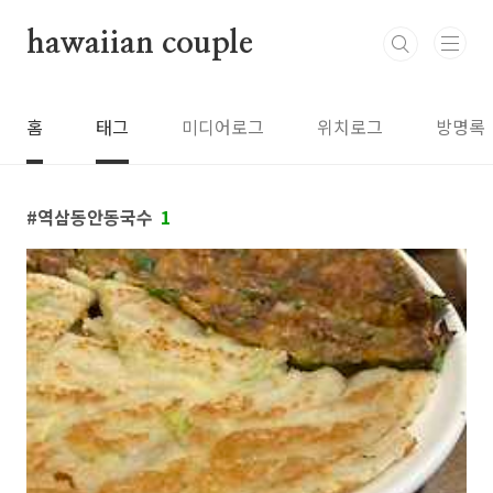
본문 바로가기
hawaiian couple
홈
태그
미디어로그
위치로그
방명록
역삼동안동국수
1