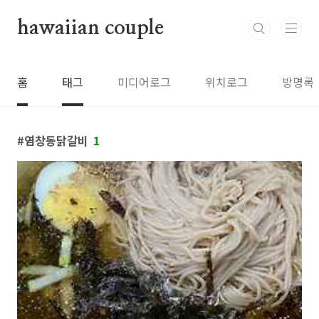
본문 바로가기
hawaiian couple
홈
태그
미디어로그
위치로그
방명록
염창동닭갈비
1