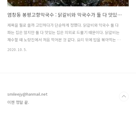
염창동 봉평고향막국수 : 닭갈비와 막국수가 둘 다 맛있는 집!
제목을 뭘로 쓸까 고민하다가 단순하게 정했다. 닭갈비와 막국수 둘 다
파는 집은 많지만 둘 다 맛있는 집은 의외로 드물기 때문이다. 닭갈비는
재수할 때 노량진에서 처음 먹어본 것 같다. 요리 뒤에 밥을 볶아먹는 것
도 처음 보았고 그걸 따로 점심 메뉴로 파는 것도 신기했다. 그리고 대학
2020. 10. 5.
에 들어가서는 특별한 날이면 늘 닭갈비를 먹은 것 같다. 학교 앞, 신촌,
종로, 대학로... 어딜 가도 닭갈비집은 있었고 언제나 크고 언제나 만석이
었다. 찜닭이 생기고, 불닭이 생기고, 치맥 문화가 생기면서 닭요리는 점
점 다양해졌고 닭갈비는 다시 춘천에서 먹을 수 있는 음식이 되었다. 그
래도 괜찮았다. 어릴 때 자주 먹었으니까. 그뿐인가. 지금은 연관 키워드
나 마찬가지인 제육볶음과 닭도리탕을 질리도록 해먹고 있잖아요 ㅠㅠ ..
smileejy@hanmail.net
이젠 정말 끝.