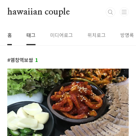
본문 바로가기
hawaiian couple
홈
태그
미디어로그
위치로그
방명록
염창역보쌈
1