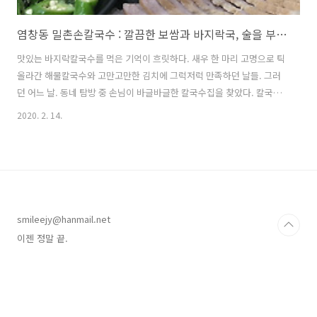
염창동 밀촌손칼국수 : 깔끔한 보쌈과 바지락국, 술을 부르네
맛있는 바지락칼국수를 먹은 기억이 흐릿하다. 새우 한 마리 고명으로 틱
올라간 해물칼국수와 고만고만한 김치에 그럭저럭 만족하던 날들. 그러
던 어느 날. 동네 탐방 중 손님이 바글바글한 칼국수집을 찾았다. 칼국수
와 수제비의 미묘한 가격 차. 들깨수제비와 팥칼국수의 당당한 가격에 심
2020. 2. 14.
장이 바운스. 오늘은 첫날이니까 보쌈 소짜와 바지락칼국수, 그리고 막걸
리! 국물맛이 궁금해서 바지락칼국수를 시켰는데 이렇게 바지락 국물이
서비스로 나오다니! 다음 번에는 만두나 부침개를 시켜도 좋겠다. 지나가
는 사람 불러다가 합석시키고픈 푸짐함. 좌식이라 약간 귀찮았는데 상에
깔린 게 이리도 많으니 천천히 먹고 마시고 이야기나누면 되겠다. 팥칼국
수 가나요. 이젠 정말 끝.
smileejy@hanmail.net
이젠 정말 끝.