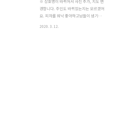
※ 상호명이 바뀌어서 사진 추가, 지도 변
경합니다. 주인도 바뀌었는지는 모르겠어
요. 피자를 워낙 좋아하고남들이 냄기는
도우마저도 사랑하는 빵순이라;;;쫄깃하
2020. 3. 12.
고 담백한 화덕피자는 더더욱 호! 동네 산
책하다 알게된 맛집으로주소지는 목동이
지만 염창역과 가깝다. 재주문의 때가 왔
다.이젠 정말 끝.