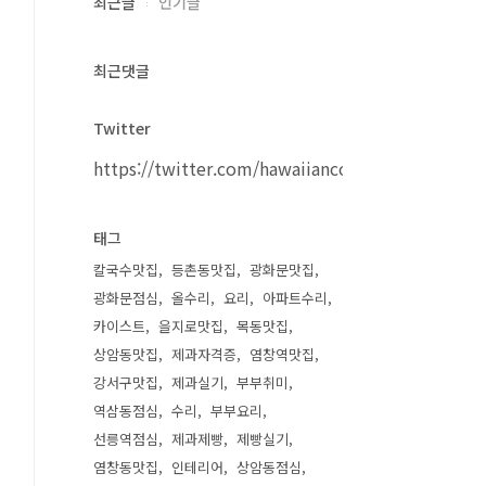
최근글
인기글
최근댓글
Twitter
https://twitter.com/hawaiiancouple
태그
칼국수맛집
등촌동맛집
광화문맛집
광화문점심
올수리
요리
아파트수리
카이스트
을지로맛집
목동맛집
상암동맛집
제과자격증
염창역맛집
강서구맛집
제과실기
부부취미
역삼동점심
수리
부부요리
선릉역점심
제과제빵
제빵실기
염창동맛집
인테리어
상암동점심