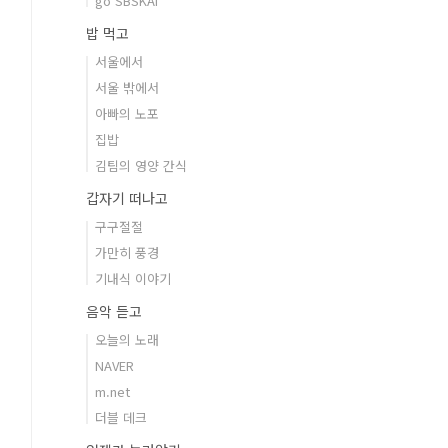
go SBSKAI
밥 먹고
서울에서
서울 밖에서
아빠의 노포
집밥
김팀의 영양 간식
갑자기 떠나고
구구절절
가만히 풍경
기내식 이야기
음악 듣고
오늘의 노래
NAVER
m.net
더블 데크