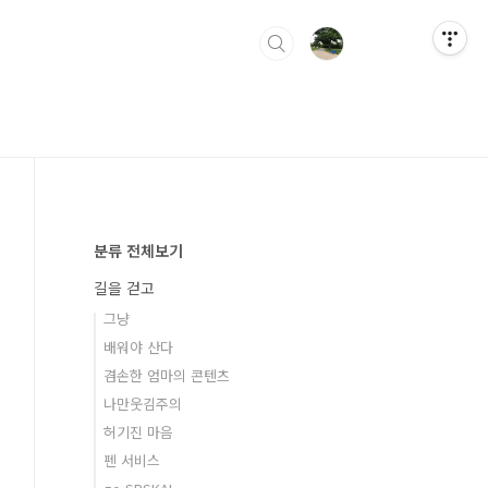
분류 전체보기
길을 걷고
그냥
배워야 산다
겸손한 엄마의 콘텐츠
나만웃김주의
허기진 마음
펜 서비스