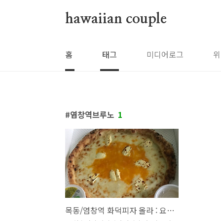
본문 바로가기
hawaiian couple
홈
태그
미디어로그
위
염창역브루노
1
목동/염창역 화덕피자 올라 : 요즘 딱! 테이크아웃 화덕피자 전문점