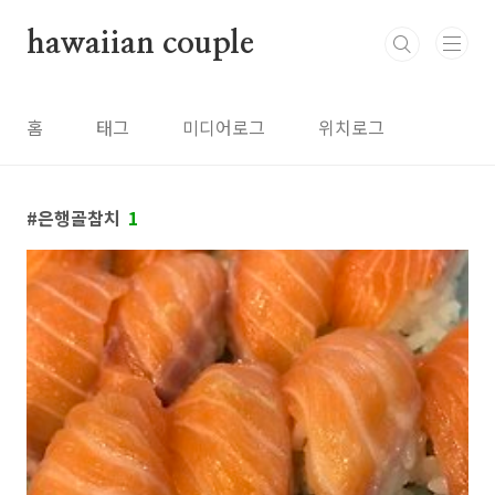
본문 바로가기
hawaiian couple
홈
태그
미디어로그
위치로그
방명록
은행골참치
1