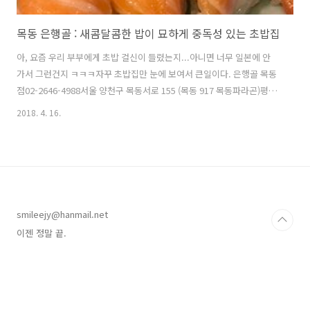
목동 은행골 : 새콤달콤한 밥이 묘하게 중독성 있는 초밥집
아, 요즘 우리 부부에게 초밥 걸신이 들렸는지...아니면 너무 일본에 안
가서 그런건지 ㅋㅋㅋ자꾸 초밥집만 눈에 보여서 큰일이다. 은행골 목동
점02-2646-4988서울 양천구 목동서로 155 (목동 917 목동파라곤)평일
11:30 - 23:00주말, 공휴일 11:30 - 22:00 / 연중무휴 오늘은 오랜만에 목
2018. 4. 16.
동에 출동.이 영화를 보기 위해 상영관을 찾다가 (김포에 있을리가;;)오랜
만에 목동까지 가게 되었다. 음. 영화는... 유치찬란한 삐급무비를 기대했
으나유치찬란에서 끝난 아쉬운 영화였다.그래도 요즘 잘 나가는 메이짱
과 사카켄에 안구정화되고게다가 빵이 엄청나게 많이 나와 반가웠던 그
런 영화! 목동 cgv는 무료주차 1시간이라 ㅠㅠ밖에서 바짝 시간을 보내
고 들어갈 요량으로 파라곤에 주차.오늘도 오목..
smileejy@hanmail.net
이젠 정말 끝.