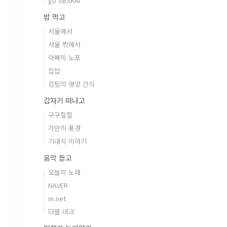
go SBSKAI
밥 먹고
서울에서
서울 밖에서
아빠의 노포
집밥
김팀의 영양 간식
갑자기 떠나고
구구절절
가만히 풍경
기내식 이야기
음악 듣고
오늘의 노래
NAVER
m.net
더블 데크