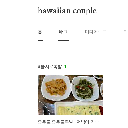
본문 바로가기
hawaiian couple
홈
태그
미디어로그
위
을지로족발
1
충무로 충무로족발 : 저녁이 기대되는 은혜로운 점심 메뉴