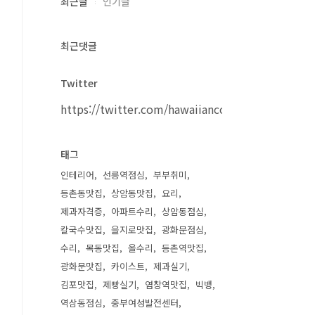
최근글
인기글
최근댓글
Twitter
https://twitter.com/hawaiiancouple
태그
인테리어
선릉역점심
부부취미
등촌동맛집
상암동맛집
요리
제과자격증
아파트수리
상암동점심
칼국수맛집
을지로맛집
광화문점심
수리
목동맛집
올수리
등촌역맛집
광화문맛집
카이스트
제과실기
김포맛집
제빵실기
염창역맛집
빅뱅
역삼동점심
중부여성발전센터