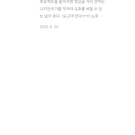
프로젝트를 들어가면 점심을 거의 안먹는
나지만곡기를 먹어야 오후를 버틸 수 있
는 날이 온다. (오고야 만다ㅠㅠ) 노포가
많은 동네라 어딜 가도 기본 이상은 하지
2020. 6. 25.
만그중에서도 가성비 최고의 점심 맛집을
소개한다. 족발로 유명하다는 건 익히 들
어 알고 있었다.그러나 서너시부터 삶으
신다는 족발을 먹으려면야근을 하거나 회
식(으아아아악!!!)을 하거나집으로 포장을
해가야 하는데 그럴 일은 없었고. 그저 프
로젝트 끝나고 이 동네를 우연히 지나가
다 생각나면 들를까 말까 했던 집.그런데
사람들이 자꾸 점심 맛집이라는 것이다.
자, 여기서 잠깐 다시 메뉴판을 보고 오자.
국내산 돼지고기와 김치가 들어간 김치찌
개가 1인분에 6천원.찌개와 찰떡궁합인
계란말이 정식이 6천원이다.가격도 너무
나 은혜로운데 둘이 가서 하나 하나 시킬..