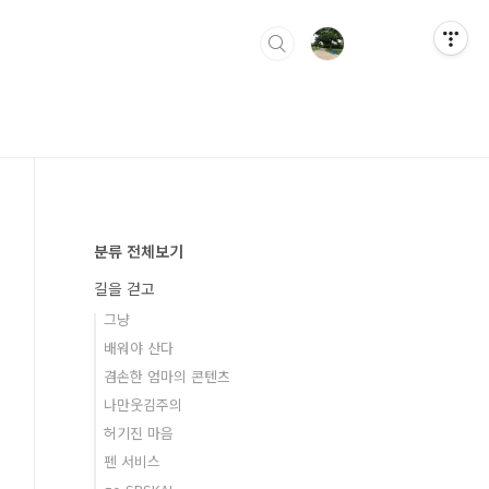
분류 전체보기
길을 걷고
그냥
배워야 산다
겸손한 엄마의 콘텐츠
나만웃김주의
허기진 마음
펜 서비스