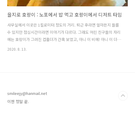
을지로 호랑이 : 노포에서 밥 먹고 호랑이에서 디저트 타임
사무실에서 이곳은 1킬로미터 정도의 거리. 퇴근 후라면 얼마든지 들를
수 있지만 점심시간이라면 이야기가 다르다. 그래도 어린 친구들의 자리
에는 호랑이가 그려진 컵홀더가 간혹 보였고, 아니 이 비에! 아니 이 더위
에! 하고 놀라기만 했던 지난 날. 원래 라떼 잘 안먹는데 시그니처 메뉴라
2020. 8. 13.
길래 영혼 없이 시켜봤다. (후르츠 산도님을 위한 들러리 정도?) 근데! 엄
청 진하고 고소해서 깜짝 놀랐다. 내 스타일!!! 스벅 더블샷의 밀키함에서
단맛이 쭈욱 빠지고 커피의 쌉쌀함이 추가된 맛? 한약맛, 군고구마맛 등
등 여러 후기가 있던데 내 입에는 더블샷에서 뭔가뭔가가 더 추가된, 따
따블샷 라떼! 그리고, 가장 기대했던!!! 복숭아와 생크림과 식빵이 사악
합체된 후르츠 산도님! 역시 우리가 아는 그 맛, 향긋하고 달콤한..
smileejy@hanmail.net
이젠 정말 끝.