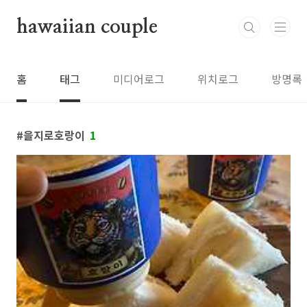
본문 바로가기
hawaiian couple
홈
태그
미디어로그
위치로그
방명록
을지로호랑이
1