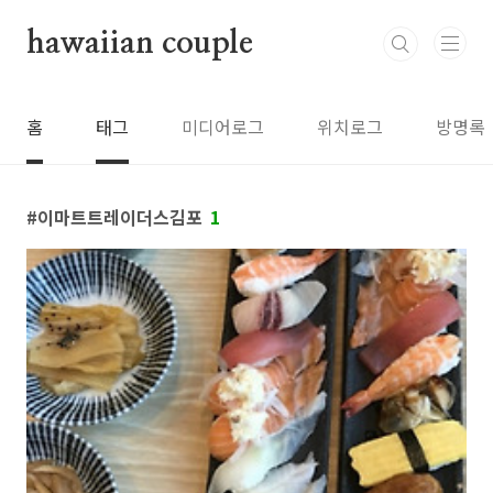
본문 바로가기
hawaiian couple
홈
태그
미디어로그
위치로그
방명록
이마트트레이더스김포
1