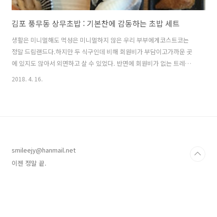
김포 풍무동 상무초밥 : 기본찬에 감동하는 초밥 세트
​생활은 미니멀해도 먹성은 미니멀하지 않은 우리 부부에게코스트코는
정말 드림랜드다.하지만 두 식구인데 비해 회원비가 부담이고가까운 곳
에 있지도 않아서 외면하고 살 수 있었다. 반면에 회원비가 없는 트레이
더스는 주말에 갈 데 없을 때 '구경'하는 느낌으로 일산점을 찾곤 했다.하
2018. 4. 16.
지만 가격이 들쑥날쑥하고 베이크 맛도 차이가 나서(도대체 베이크의 비
중이 얼마나 큰 거냐;;;)이제 발길을 끊어야겠다 생각하고 있던 찰나! 작
년 겨울! 김포! 풍무동에! 이마트 트레이더스가 생긴 것이다.동네에 생기
면 이야기가 다르지 않습니까! 여러분!!! 오픈과 동시에 축하사절단 출
동!!! 반가워요!!!!! 덩실덩실~ 좋은 가격 감사해요!!! 오픈 특가 사랑해
요!!! 하지만 문제는 끔찍한 주차와 부족한 식당.외식을 마다하는 사람이
smileejy@hanmail.net
아..
이젠 정말 끝.