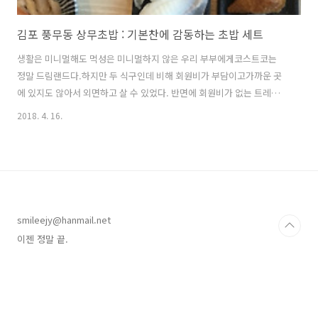
김포 풍무동 상무초밥 : 기본찬에 감동하는 초밥 세트
​생활은 미니멀해도 먹성은 미니멀하지 않은 우리 부부에게코스트코는
정말 드림랜드다.하지만 두 식구인데 비해 회원비가 부담이고가까운 곳
에 있지도 않아서 외면하고 살 수 있었다. 반면에 회원비가 없는 트레이
더스는 주말에 갈 데 없을 때 '구경'하는 느낌으로 일산점을 찾곤 했다.하
2018. 4. 16.
지만 가격이 들쑥날쑥하고 베이크 맛도 차이가 나서(도대체 베이크의 비
중이 얼마나 큰 거냐;;;)이제 발길을 끊어야겠다 생각하고 있던 찰나! 작
년 겨울! 김포! 풍무동에! 이마트 트레이더스가 생긴 것이다.동네에 생기
면 이야기가 다르지 않습니까! 여러분!!! 오픈과 동시에 축하사절단 출
동!!! 반가워요!!!!! 덩실덩실~ 좋은 가격 감사해요!!! 오픈 특가 사랑해
요!!! 하지만 문제는 끔찍한 주차와 부족한 식당.외식을 마다하는 사람이
smileejy@hanmail.net
아..
이젠 정말 끝.