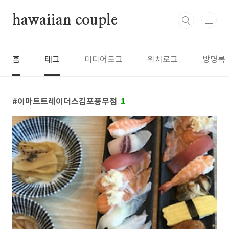
본문 바로가기
hawaiian couple
홈
태그
미디어로그
위치로그
방명록
이마트트레이더스김포풍무점
1