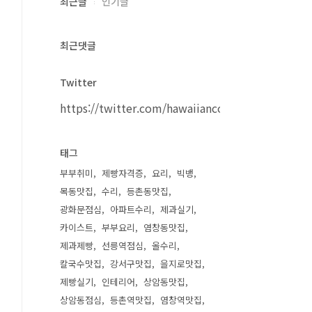
최근글
인기글
최근댓글
Twitter
https://twitter.com/hawaiiancouple
태그
부부취미
제빵자격증
요리
빅뱅
목동맛집
수리
등촌동맛집
광화문점심
아파트수리
제과실기
카이스트
부부요리
염창동맛집
제과제빵
선릉역점심
올수리
칼국수맛집
강서구맛집
을지로맛집
제빵실기
인테리어
상암동맛집
상암동점심
등촌역맛집
염창역맛집