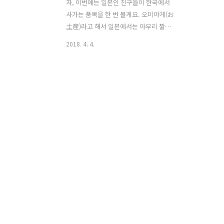
자, 이번에는 일본인 친구들이 한국에서
사가는 품목을 한 번 볼게요. 오미야게(お
土産)라고 해서 일본에서는 아무리 짧은
여행이라도 기념품을 주고 받는데요.한국
2018. 4. 4.
에서 오미야게를 사기 위해 예전에는 인
사동에도 가고, 화장품 가게도 많이 갔지
만요즘에는 대형 마트가 인기입니다. 면
세가 된다는 점도 매력적이고요! 자, 우선
마트에 가기 전에 하나 먼저 소개할게요.
0. 카카오프렌즈 굿즈 일본에서는 라인이
대세지만 한국을 좋아하는 친구들은 카카
오톡을 알고 있지요. 따라서 카카오프렌
즈의 굿즈는 일본 내 한류팬들 사이에서
는 레어템일 수밖에 없습니다.올 때마다
카카오프렌즈샵을 털고 가는 나의 친구
들. 원래는 네오와 어피치만 사갔는데
요... 우리 귀염둥이 라이언이 등장했죠.
ㅠㅠ라이언도 인기 끌려나 노심초사했는
데 기우였습니..