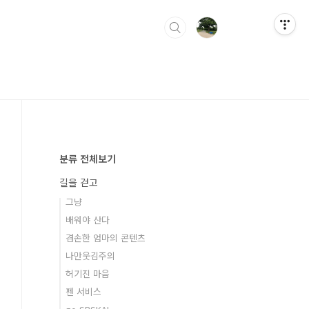
분류 전체보기
길을 걷고
그냥
배워야 산다
겸손한 엄마의 콘텐츠
나만웃김주의
허기진 마음
펜 서비스