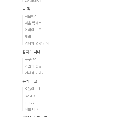
go SBSKAI
밥 먹고
서울에서
서울 밖에서
아빠의 노포
집밥
김팀의 영양 간식
갑자기 떠나고
구구절절
가만히 풍경
기내식 이야기
음악 듣고
오늘의 노래
NAVER
m.net
더블 데크