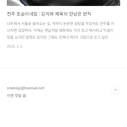
전주 또순이네집 : 김치와 제육의 만남은 반칙
나주에서 서울로 올라오는 길. 아무리 든든한 곰탕을 먹었어도 전주를 지
나치면 섭섭하다. 이제는 옛날처럼 영화제도 가지 않고 택시타고 막걸리
집을 오가던 열정도 없지만 그래도 언제나 제2의 고향으로 삼고 싶은 전
주. 이번에는 한번도 가보지 않았던 현지인 맛집을 검색해 보았다. 양푼
2020. 2. 3.
갈비가 약간 땡겼으나 후기의 대부분이 김치찜을 칭송하고 있어서 첫 집
에서는 응당 첫 번째 메뉴! 김치찜 2인분과 계란말이를 주문했다. 반찬
가짓수도 물론 감동이지만 짠 반찬 VS 덜 짠 반찬 비율이 반반! 이 조화가
너무 좋다. 김도 바삭바삭하고. 보통의 김치찜이 포기 김치와 덩어리 고
기를 숭덩숭덩 잘라먹는 것이라면 이 김치찜은 찢어놓은 김치와 제육볶
음용 고기가 들어간다. 기름지고 자극적이고 씹는 맛도 있는 두루치기와
smileejy@hanmail.net
짜글이의 중간..
이젠 정말 끝.