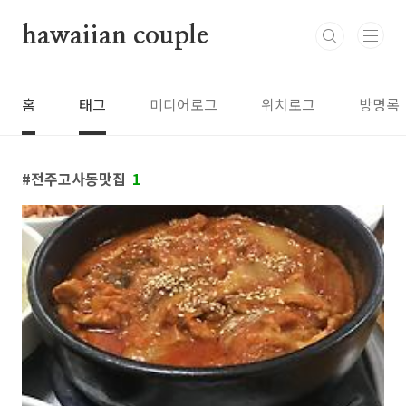
본문 바로가기
hawaiian couple
홈
태그
미디어로그
위치로그
방명록
전주고사동맛집
1