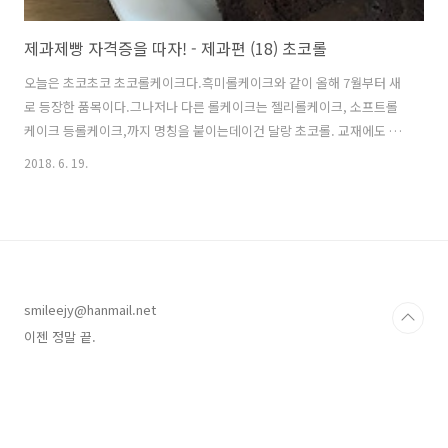
제과제빵 자격증을 따자! - 제과편 (18) 초코롤
오늘은 초코초코 초코롤케이크다.흑미롤케이크와 같이 올해 7월부터 새
로 등장한 품목이다.그나저나 다른 롤케이크는 젤리롤케이크, 소프트롤
케이크 등롤케이크,까지 명칭을 붙이는데이건 달랑 초코롤. 교재에도 초
코롤.아, 명칭 정리를 해 주고 싶습미다. 초콜릿을 썩 좋아하지 않는 나에
2018. 6. 19.
게브라우니에 이어 너무 초코초코한 품목이다.과연 내 입에도 맞을 지...
다크 초콜릿은 중탕중탕. 그 사이 계란 반죽 완성! 파우더와 섞어주면 시
트는 끝! 가나슈에 들어갈 생크림을 손으로 쉐킷쉐킷 ㅠㅠ머랭에 이어 고
통+1이 찾아왔지만어느 순간 오잇!하고 단단해지는 크림을 보면 뿌듯.
가나슈 Ganache크림과 섞어 만든 초콜릿, 또는 크림과 초콜릿을 섞어
만든 소스나 아이싱을 부르는 말이다.초콜릿과 크림을 섞어 만든 초콜릿
smileejy@hanmail.net
제품을 뜻하..
이젠 정말 끝.