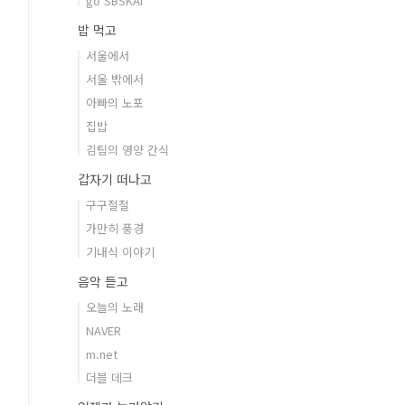
go SBSKAI
밥 먹고
서울에서
서울 밖에서
아빠의 노포
집밥
김팀의 영양 간식
갑자기 떠나고
구구절절
가만히 풍경
기내식 이야기
음악 듣고
오늘의 노래
NAVER
m.net
더블 데크