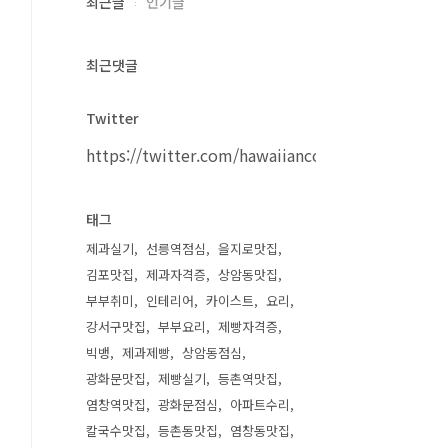
최근글
인기글
최근댓글
Twitter
https://twitter.com/hawaiiancouple
태그
제과실기
선릉역점심
을지로맛집
김포맛집
제과자격증
상암동맛집
부부취미
인테리어
카이스트
요리
강서구맛집
부부요리
제빵자격증
빅뱅
제과제빵
상암동점심
광화문맛집
제빵실기
등촌역맛집
염창역맛집
광화문점심
아파트수리
칼국수맛집
등촌동맛집
염창동맛집