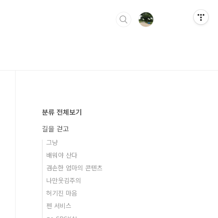
분류 전체보기
길을 걷고
그냥
배워야 산다
겸손한 엄마의 콘텐츠
나만웃김주의
허기진 마음
펜 서비스