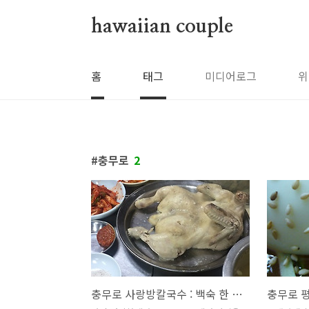
본문 바로가기
hawaiian couple
홈
태그
미디어로그
위
충무로
2
충무로 사랑방칼국수 : 백숙 한 상 먹고 힘냅시다!