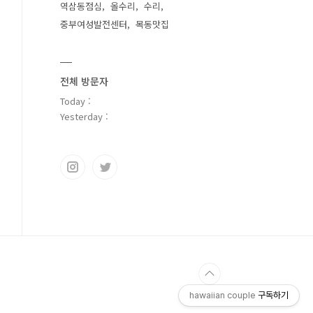
역삼동점심
올수리
수리
중부여성발전센터
목동맛집
전체 방문자
Today :
Yesterday :
hawaiian couple
구독하기