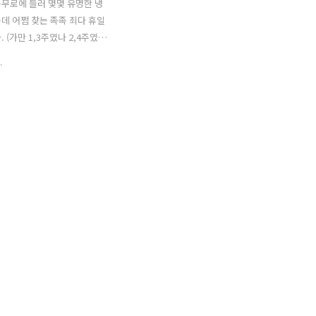
무로에 들러 몇몇 유명한 냉
데 어쩜 찾는 족족 죄다 휴일
 (가만 1,3주였나 2,4주였
러나 생각나버린 김치말이 국수 &
.
한극장에서 영화 본 후에 들러
 위치에 있는 평양만두집 입니
: 평양만두 (T.2263-1393) 2.
무로 대한극장 근처 대한극장에
동장 역 방향으로 "조금만"
K텔레콤 대리점이 있습니다.
데 없어졌드라구요. 음. 좀 큰
. (죄송합니다 -.-;;;) 여튼
목으로 쑥~ 들어가세요. 먹자골
 나죠? 군데군데 식당두 많구
가 좀 한가해지면서 '여기가 아
싶어질 때!!! 왼쪽을 보시면, 빨
평.양.만.두' 라는..