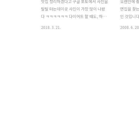
맛집 정리하겠다고 구글 포토에서 사진을
오랜만에 충
탈탈 터는데이곳 사진이 가장 많이 나왔
면집을 찾는
다 ㅋㅋㅋㅋㅋㅋ 다이어트 할 때도, 하지
인 것입니다.
않을 때도돈이 있을 때도, 없을 때도사주
나;;) 그
2018. 3. 21.
2008. 6. 20
고 싶을 때도, 얻어먹고 싶을 때도이곳이
찐만두! 대
가장 먼저 생각났다. 노포를 사랑하는 나
도 딱 좋을
에게 보물같은 곳.없어지면 안되는 곳이
다. 1. 상호 
다. 사랑방칼국수 02-2272-2020서울 중
위치 : 충
구 퇴계로27길 46 (충무로3가 23-1)매일
서 동대문운
09:00 - 22:00 / 일요일 09:00 - 16:00 /
걷다보면 S
명절 휴무을지로3가역 9, 11번 출구충무
네. 있었는
로역 5, 6번 출구 저 기품있고 정스러운
동물병원입니다
메뉴판을 보라! 그런데 귀한 글귀를 내가
그 좁은 골
잘라먹었네 ㅠㅠ 내가 잘못했네 ㅠㅠ 백
목 분위기가
숙백반 위에 있는 글귀는 "내용있는 음식,
요. 그러다
실속있는 식사"다. 내용과 실속이 고루 갖
닌가벼..' 
춰진 저 음식은 1인분에 겨우 ..
간 글씨로 '