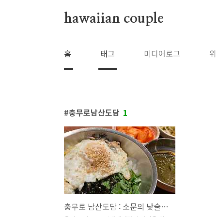
본문 바로가기
hawaiian couple
홈
태그
미디어로그
위
충무로남산도담
1
충무로 남산도담 : 소문의 낮술천국을 찾아서 (얼굴 빨개지지 말아요)