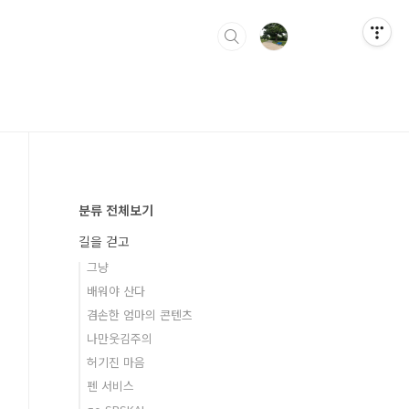
분류 전체보기
길을 걷고
그냥
배워야 산다
겸손한 엄마의 콘텐츠
나만웃김주의
허기진 마음
펜 서비스