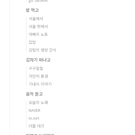
go SBSKAI
밥 먹고
서울에서
서울 밖에서
아빠의 노포
집밥
김팀의 영양 간식
갑자기 떠나고
구구절절
가만히 풍경
기내식 이야기
음악 듣고
오늘의 노래
NAVER
m.net
더블 데크