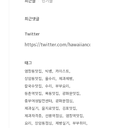
최근글
인기글
최근댓글
Twitter
https://twitter.com/hawaiiancouple
태그
염창동맛집
빅뱅
카이스트
상암동맛집
올수리
제과제빵
칼국수맛집
수리
부부요리
등촌역맛집
목동맛집
광화문맛집
중부여성발전센터
광화문점심
제과실기
을지로맛집
김포맛집
제과자격증
선릉역점심
염창역맛집
요리
상암동점심
제빵실기
부부취미