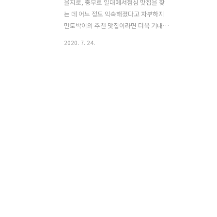
을지로, 충무로 일대에서점심 맛집을 찾
는 데 어느 정도 익숙해졌다고 자부하지
만토박이의 추천 맛집이라면 더욱 기대가
큰 법! 사람이 너무 많아 내부와 메뉴판은
2020. 7. 24.
찍지 못하여네이버 캡쳐 사진으로 대신한
다. 즈이는 가난한 점심러라비빔밥, 순두
부 이렇게 주문. 비빔밥 안에 나물도 푸짐
하고순두부도 얼큰하고 고소한 맛!아, 한
끼 잘 먹고 계산하려는데 눈에 들어온 셀
프바! 그렇다.이곳은 점심에 막걸리를 무
한정 제공하는 밥집이었다.왜 추천했는지
알겠고, 왜 추천받았는지도 알겠다 ㅋㅋ
ㅋ어쩐지 실내가 좀 왁자지껄하다 싶었
어;;;; 더웠던 어느 날.얼굴만 안 빨개지면
한잔하고 싶었던 얼음 막걸리. ㅠㅠ 그제
서야 주변을 둘러본다.다들 얼굴색 하나
안 바뀌고 잘도 마시는구나. (부럽)가끔
얼굴이 벌건 사람들도 있다. 자영업 사
장..