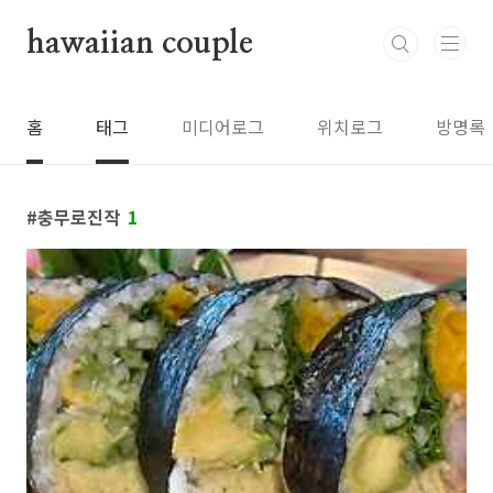
본문 바로가기
hawaiian couple
홈
태그
미디어로그
위치로그
방명록
충무로진작
1