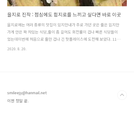
을지로 진작 : 점심에도 힙지로를 느끼고 싶다면 바로 이곳
을지로에는 여러 종류의 맛집이 있지만내가 주로 가던 곳은 줄은 없지만
가게 안은 꽉 차있는 식당,줄이 좀 길어도 회전률이 겁나 빠른 식당들이
었는데이번에 처음으로 줄만 겁나 긴 핫플레이스에 도전해 보았다. 11시
20분에 도착했는데 가게 앞도 아니고 건너편 길가에 줄을 섰다.;;;알고보
2020. 8. 20.
니 다들 11시부터 줄을 선다고. (절레절레)대체 몇 시에 점심밥을 먹을 수
있는 건가 불안해하는데... 11시 30분.오픈과 함께 순서대로 들어가는
데... 이곳은 대창덮밥이 유명하다고 하는데대창맛을 아직 모르는 서민
애깅이라서후토마키와 봉골레파스타를 주문하였다. 봉골레 맛있게 먹은
기억이 없어서 반신반의했는데면 빼고 모든 재료가 아낌없이 들어간지
라 맛있게 먹었다.남은 소스에 밥 비벼먹고 싶단 얘기도 하고. 네네. (역
smileejy@hanmail.net
시 부..
이젠 정말 끝.