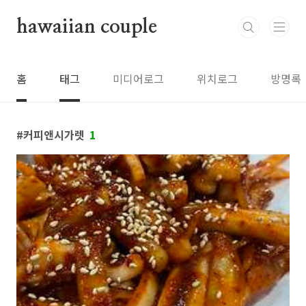
본문 바로가기
hawaiian couple
홈
태그
미디어로그
위치로그
방명록
커피앤시가렛
1