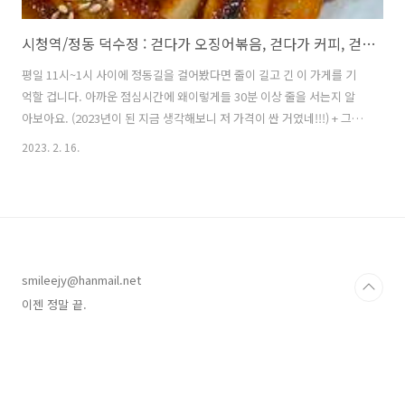
시청역/정동 덕수정 : 걷다가 오징어볶음, 걷다가 커피, 걷다가 야경(feat.커피앤시가렛)
평일 11시~1시 사이에 정동길을 걸어봤다면 줄이 길고 긴 이 가게를 기
억할 겁니다. 아까운 점심시간에 왜이렇게들 30분 이상 줄을 서는지 알
아보아요. (2023년이 된 지금 생각해보니 저 가격이 싼 거였네!!!) + 그래
서 재방문 이날 우리 퐈씨는 무려 11시에 줄을 서셨음. 그런데도 안에 바
2023. 2. 16.
글바글했다고 함. + 재방문 부찌 판정단이 멀리서 오셨습니다. 이때가 연
말이었을텐데요. ㅜㅜ 크리스마스 이브 아니면 12월 31일이었을텐데요.
ㅜㅜ 정시 퇴근도 모자라 야근을 한거 같단 말이죠 ㅠㅠ [카카오맵] 덕수
정 서울 중구 정동길 41 (정동) http://kko.to/c5gNSY7yI 덕수정 서울
중구 정동길 41 map.kakao.com 덕수정 서울 중구 정동길 41
https://naver.me/5aFD..
smileejy@hanmail.net
이젠 정말 끝.