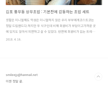
김포 풍무동 상무초밥 : 기본찬에 감동하는 초밥 세트
​생활은 미니멀해도 먹성은 미니멀하지 않은 우리 부부에게코스트코는
정말 드림랜드다.하지만 두 식구인데 비해 회원비가 부담이고가까운 곳
에 있지도 않아서 외면하고 살 수 있었다. 반면에 회원비가 없는 트레이
더스는 주말에 갈 데 없을 때 '구경'하는 느낌으로 일산점을 찾곤 했다.하
2018. 4. 16.
지만 가격이 들쑥날쑥하고 베이크 맛도 차이가 나서(도대체 베이크의 비
중이 얼마나 큰 거냐;;;)이제 발길을 끊어야겠다 생각하고 있던 찰나! 작
년 겨울! 김포! 풍무동에! 이마트 트레이더스가 생긴 것이다.동네에 생기
면 이야기가 다르지 않습니까! 여러분!!! 오픈과 동시에 축하사절단 출
동!!! 반가워요!!!!! 덩실덩실~ 좋은 가격 감사해요!!! 오픈 특가 사랑해
요!!! 하지만 문제는 끔찍한 주차와 부족한 식당.외식을 마다하는 사람이
smileejy@hanmail.net
아..
이젠 정말 끝.