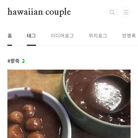
본문 바로가기
hawaiian couple
홈
태그
미디어로그
위치로그
방명록
팥죽
2