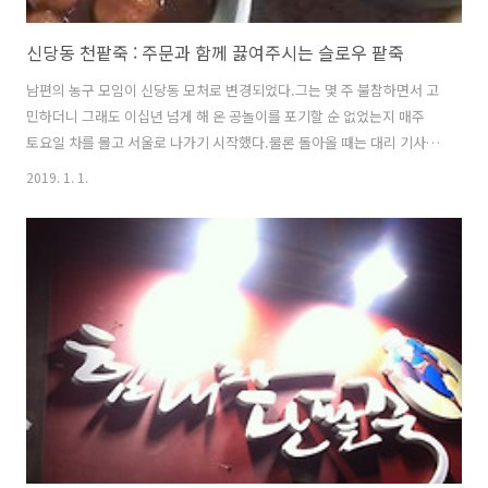
신당동 천팥죽 : 주문과 함께 끓여주시는 슬로우 팥죽
남편의 농구 모임이 신당동 모처로 변경되었다.그는 몇 주 불참하면서 고
민하더니 그래도 이십년 넘게 해 온 공놀이를 포기할 순 없었는지 매주
토요일 차를 몰고 서울로 나가기 시작했다.물론 돌아올 때는 대리 기사님
과 함께! 언젠가부터는 나 역시 그 차를 얻어타고 서울 마실을 다니기 시
2019. 1. 1.
작했다.이렇게 맨들어진 짧은 일정 속에 발견한 신당동 팥죽집.신당역 맛
집을 검색하면 무려 첫 페이지에 나오는 집이다! 신당 v 동천 v 팥죽이 아
니라 신당동 v 천(泉)팥죽이구먼! 메뉴는 팥죽과 팥칼국수. 여름 메뉴는
종이로 가려놓으셨는데 궁금하다. 빙수일까? 동치미와 겉절이. 그리고
앞접시. 느낌이 온다. 주문과 함께 끓이시기 때문에 기다리는 시간이 길
다.즉, 공복에 김치를 계속 먹게 되는데 이게 또 짜지 않고 시원해서 계속
..