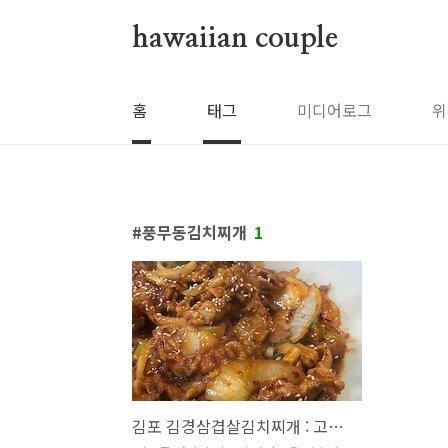
본문 바로가기
hawaiian couple
홈
태그
미디어로그
위
풍무동김치찌개
1
김포 김경삼겹살김치찌개 : 고기고기한 남편의 최애식당