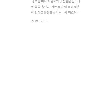
​ 김포를 떠나며 김포의 맛집들을 인스타
에 쭉쭉 올렸다. 사는 동안 이 동네 먹을
데 없다고 툴툴댔는데 신나게 먹으러 다
녔으면서 그랬더라고;;; 서울에 오니 새삼
2019. 12. 19.
그리워지는 김포 맛집. 그중에서도 이곳
은 남편의 월급날 단골 식당으로 제육볶
음, 삼겹살, 김치찌개 등 직장인(중에서도
개발자) 최애 메뉴 올패스 맛집이다. 흑미
밥과 함께 ​경건하게 맞이하는 집반찬. ​식
사를 멈추어라! 김치찌개님 입장이다! ​기
립해라! 제육왕 님이시다. ​두부 한 점, 고
기 한 점, 김치 한 점... 화목난로 위에 주
전자가 끓더니만, 이 차가 마지막으로 나
왔다. 냄새부터 쓰다. (고삼차인가) 남편
은 색깔을 보자마자 밖으로 내달렸고 일
행 중 한명은 마셔줘야 예의 같아서 내가
마셨소. 그래도 약차 한 잔에 과식의 죄책
감은 덜었다. ..