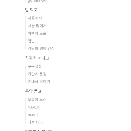
go SBSKAI
밥 먹고
서울에서
서울 밖에서
아빠의 노포
집밥
김팀의 영양 간식
갑자기 떠나고
구구절절
가만히 풍경
기내식 이야기
음악 듣고
오늘의 노래
NAVER
m.net
더블 데크