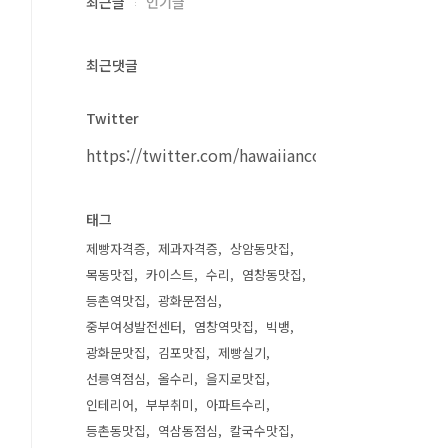
최근글
인기글
최근댓글
Twitter
https://twitter.com/hawaiiancouple
태그
제빵자격증
제과자격증
상암동맛집
목동맛집
카이스트
수리
염창동맛집
등촌역맛집
광화문점심
중부여성발전센터
염창역맛집
빅뱅
광화문맛집
김포맛집
제빵실기
선릉역점심
올수리
을지로맛집
인테리어
부부취미
아파트수리
등촌동맛집
역삼동점심
칼국수맛집