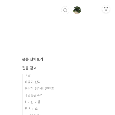
분류 전체보기
길을 걷고
그냥
배워야 산다
겸손한 엄마의 콘텐츠
나만웃김주의
허기진 마음
펜 서비스