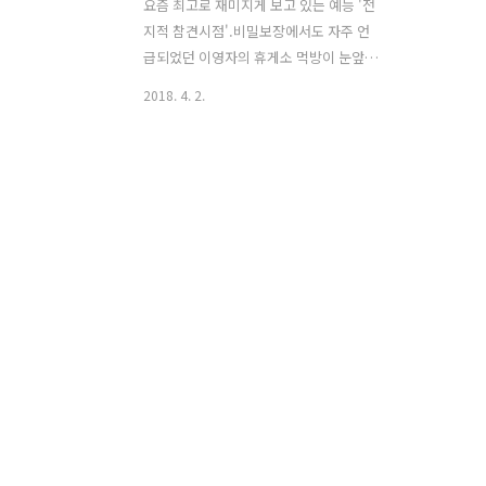
요즘 최고로 재미지게 보고 있는 예능 '전
지적 참견시점'.비밀보장에서도 자주 언
급되었던 이영자의 휴게소 먹방이 눈앞에
서 펼쳐지다니!!! 매 씬마다 박수치며 눈
2018. 4. 2.
알이 빠지도록 집중해서 보고 있다. 그런
데 망향휴게소에서의 호두과자 먹방을 보
는 순간.'맛있겠다'라는 마음이 첫 번
째.'호두 크기가 얼마나 할까?' 하는 의심
이 두 번째. 잠시 휴게소 간식 이야기를 해
보자면,휴게소에 들르면 짭짤한 간식을
찾는 사람이 있고달착지근한 간식을 찾는
사람이 있다.둘 다 거머쥐고 단짠단짠을
완성하는 사람도 있지만 그렇게 되면 여
행지에서의 첫 끼니에 큰 지장이 생기므
로휴게소에서는 1인 2 아이템 이상은 좋
지 않은 것 같다. 남편은 바로 전자.오징
어, 핫바, 감자, 어묵 중에서 하나를 고르
기 위해 휘휘 돌아다닌다.나는 후자. ..