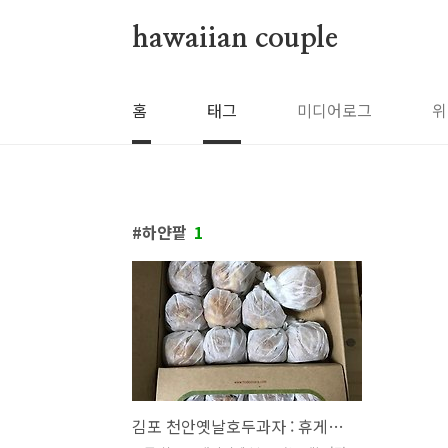
본문 바로가기
hawaiian couple
홈
태그
미디어로그
위
하얀팥
1
김포 천안옛날호두과자 : 휴게소보다 맛있는 호두과자