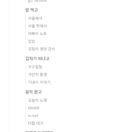
go SBSKAI
밥 먹고
서울에서
서울 밖에서
아빠의 노포
집밥
김팀의 영양 간식
갑자기 떠나고
구구절절
가만히 풍경
기내식 이야기
음악 듣고
오늘의 노래
NAVER
m.net
더블 데크