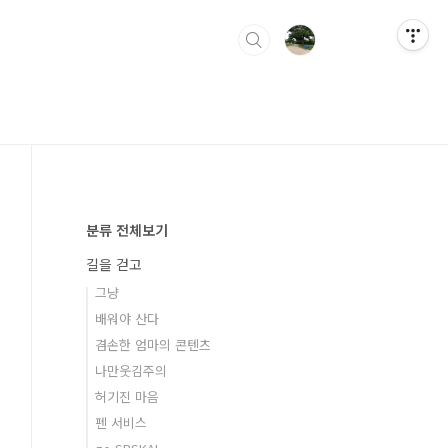
분류 전체보기
길을 걷고
그냥
배워야 산다
겸손한 엄마의 콘텐츠
나만웃김주의
허기진 마음
펜 서비스