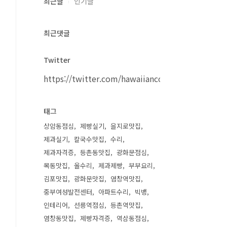
최근글
인기글
최근댓글
Twitter
https://twitter.com/hawaiiancouple
태그
상암동점심
제빵실기
을지로맛집
제과실기
칼국수맛집
수리
제과자격증
등촌동맛집
광화문점심
목동맛집
올수리
제과제빵
부부요리
김포맛집
광화문맛집
염창역맛집
중부여성발전센터
아파트수리
빅뱅
인테리어
선릉역점심
등촌역맛집
염창동맛집
제빵자격증
역삼동점심