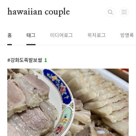
본문 바로가기
hawaiian couple
홈
태그
미디어로그
위치로그
방명록
강화도족발보쌈
1