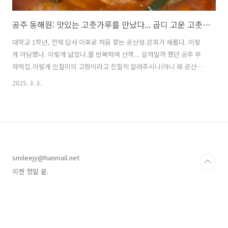
공주 동해원: 맛있는 고춧가루를 만났다... 곱디 고운 고춧가루였다...
대학교 1학년, 전체 답사 이후로 처음 찾는 공산성.감회가 새롭다. 이렇
게 아담했나. 이렇게 넓었나.를 반복하며 산책... 갈까말까 했던 공주 부
자떡집.이렇게 인절미의 고향이라고 친절히 알려주시니(아니 왜 공산성
에서 ㅋㅋ)안갈 수가 없잖아! https://kko.kakao.com/6b-VEHRX3B
2025. 3. 3.
부자떡집충남 공주시 용당길 11map.kakao.com
https://naver.me/FRLNZSLv 네이버 지도부자떡집map.naver.com
갑자기 웬 공주 하실텐데...남들 애기 어릴 때 다 떼는 국립휴양림에 뒤늦
게 입문했는데경기, 충남의 여러 후보들 중 곤듀님이 당첨된 것.
https://place.map.kakao.com/1019591108 공주산림휴양마을충남
공주시 수원지공..
smileejy@hanmail.net
이젠 정말 끝.