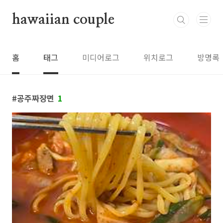
본문 바로가기
hawaiian couple
홈
태그
미디어로그
위치로그
방명록
공주짜장면
1