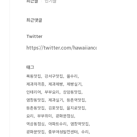
최근글
인기글
최근댓글
Twitter
https://twitter.com/hawaiiancouple
태그
목동맛집
강서구맛집
올수리
제과자격증
제과제빵
제빵실기
인테리어
부부요리
상암동맛집
염창동맛집
제과실기
등촌역맛집
등촌동맛집
김포맛집
을지로맛집
요리
부부취미
광화문점심
역삼동점심
아파트수리
염창역맛집
광화문맛집
중부여성발전센터
수리