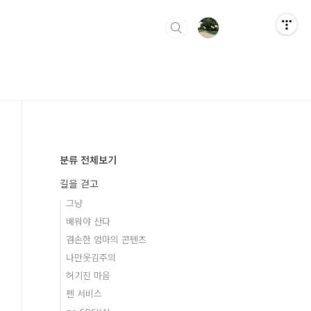
분류 전체보기
길을 걷고
그냥
배워야 산다
겸손한 엄마의 콘텐츠
나만웃김주의
허기진 마음
펜 서비스