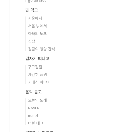
go SBSKAI
밥 먹고
서울에서
서울 밖에서
아빠의 노포
집밥
김팀의 영양 간식
갑자기 떠나고
구구절절
가만히 풍경
기내식 이야기
음악 듣고
오늘의 노래
NAVER
m.net
더블 데크