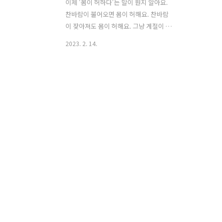
이제 '몸이 허하다'는 말이 뭔지 알아요.
찬바람이 불어오면 몸이 허해요. 찬바람
이 잦아져도 몸이 허해요. 그냥 계절이 바
뀌면 몸이 허해요. 그냥 매일 허해요 ㅠㅠ
2023. 2. 14.
건물들 이름이 익숙해지려하니 안녕이군
요. 이러니 요요가 오겠어요 안오겠어요!
(분노) 하지만 오늘은 속이 허해서 왔으니
까 속이 따수워졌으면 그걸로 족해요. 장
수한방삼계탕 서울 종로구 새문안로5길
13 https://naver.me/FrCx0Rm0 장수
한방삼계탕 : 네이버 방문자리뷰 817 ·
블로그리뷰 67 m.place.naver.com [카
카오맵] 장수한방삼계탕 서울 종로구 새
문안로5길 13 (당주동)
http://kko.to/naPsSN_l4 장수한방삼
계탕 서울 종로구 새문안로5길 13
map.kakao.com 장수해요. 이젠 정말
끝.