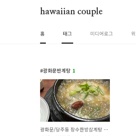
본문 바로가기
hawaiian couple
홈
태그
미디어로그
위
광화문반계탕
1
광화문/당주동 장수한방삼계탕 : 몸이 허하다 느낄 땐 약반계탕 찹쌀죽 링거를 맞아요