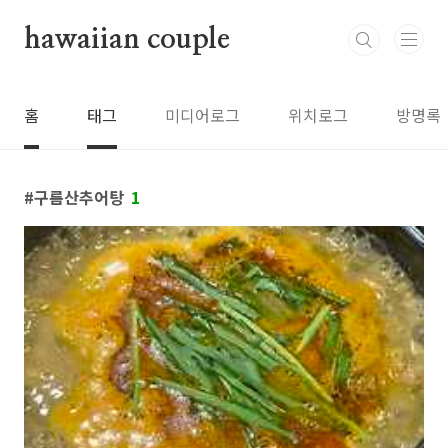
본문 바로가기
hawaiian couple
홈
태그
미디어로그
위치로그
방명록
구름산추어탕
1