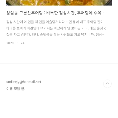
상암동 구름산추어탕 : 바특한 점심시간, 추어탕에 수육 한 점
점심 시간에 이 건물 저 건물 어슬렁거리다 보면 동네 대표 추어탕 집이
하나쯤 보이기 마련인데 여기서는 이상하게 안 보이는 거다. 대신 순댓국
집은 차고 넘친다. 왜냐. 순댓국을 찾는 사람들도 차고 넘치니까. 점심시
간마다 가게 안이 바글바글한데 줄도 엄청 길어서 상암동 역시 회식이 많
2020. 11. 24.
은 동네인가, 짐작만 할 뿐이다. 참고로 상암동 순댓국 리스트를 꼽아본
다. 왜? 나는 순댓국을 포스팅할 생각이 없으니까 ㅋㅋㅋ 왜 없냐! 나는
순댓국을 그닥 좋아하지 않으니까. 근데 웬 리스트! 그래도 먹긴 먹고, 호
불호는 있는 새럼이니까. 그리고 순댓국은 소울 푸드니까. 1. 다가이 순
대국 (개인적인 1등) https://place.map.kakao.com/21442291 다가
이 상암점 서울 마포구 월드컵북로44길 67 (..
smileejy@hanmail.net
이젠 정말 끝.