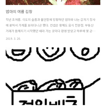
엄마의 여름 김장
​작년 초여름. 극도의 슬픔과 불안함에 방황하던 엄마와 나는 갑자기 장사
에 꽂혀서 가게를 보러다니곤 했다. 컨셉은 황해도 음식 전문점. 부동산
거래가 뜸해지기 시작했던 때라 가는 곳마다 환영 받았고 하루에 몇 군데
씩 열심히 돌아다녔지만 마음에 탁 드는 가게는 좀처럼 나타나지 않았다.
2019. 3. 20.
메인 메뉴는 김치밥, 녹두전, 만두. 엄마는 장마가 오기 전에 여름 김장을
담가야 한다고 주장했다. 나는 가게 계약을 한 후에 하자고 했고 엄마는
그땐 비싸져서 아무 것도 못한다고 했다. 그때의 엄마는 누구도 말릴 수
없었다. ​왜때문에 우리집. ㅎ 농구보다가 갑자기 쪽파를 다듬게 된 남편.
이때 참 많이도 싸웠지. ​ ​나도 싫었는데 너도 싫었겠지. 하지만... (뒷말은
생략한다.) 다듬은 재료들과 함께 강화도로 이동. ​..