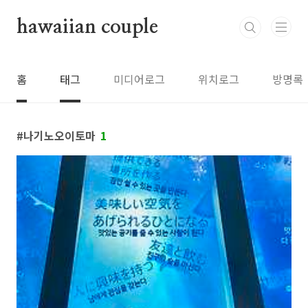
본문 바로가기
hawaiian couple
홈
태그
미디어로그
위치로그
방명록
나기노오이토마
1