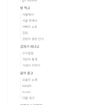
go SBSKAI
밥 먹고
서울에서
서울 밖에서
아빠의 노포
집밥
김팀의 영양 간식
갑자기 떠나고
구구절절
가만히 풍경
기내식 이야기
음악 듣고
오늘의 노래
NAVER
m.net
더블 데크