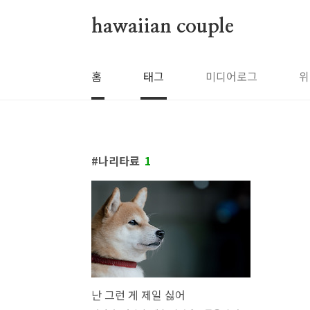
본문 바로가기
hawaiian couple
홈
태그
미디어로그
위
나리타료
1
난 그런 게 제일 싫어