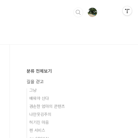
분류 전체보기
길을 걷고
그냥
배워야 산다
겸손한 엄마의 콘텐츠
나만웃김주의
허기진 마음
펜 서비스