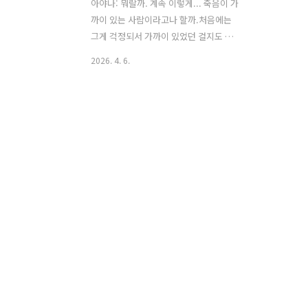
아야나: 뭐랄까. 계속 이렇게... 죽음이 가
까이 있는 사람이라고나 할까.처음에는
그게 걱정되서 가까이 있었던 걸지도 몰
라.그 사람이 살았으면 해서.유키오: 그건
2026. 4. 6.
말이야...아야나: 응.유키오: 그건 제일 비
겁한 짓 아니야?죽을 것 같다든가 마음이
병들었다든가그래서 걱정되니까 내가 곁
에 있어줘야 한다니그런 건 좋아한다는
마음과는 다르잖아.사람의 선의를 이용하
는 건.. 비겁해. 아야나: 아니, 하지만 그건
내가 멋대로 그렇게 됐으니까 그 사람 잘
못이 아니야.유키오: 하지만 그런 건 인질
이나 다름없잖아.자기가 없으면 죽을지도
모른다고 생각하게 하는 거...난 그런 게
제일 싫어. 아야나: ... 넷플릭스를 훑어보
다보면 이 남자가 두둥 나타날 때가 있다.
https://m.search.n..