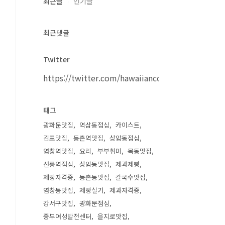
최근글
인기글
최근댓글
Twitter
https://twitter.com/hawaiiancouple
태그
광화문맛집
역삼동점심
카이스트
김포맛집
등촌역맛집
상암동점심
염창역맛집
요리
부부취미
목동맛집
선릉역점심
상암동맛집
제과제빵
제빵자격증
등촌동맛집
칼국수맛집
염창동맛집
제빵실기
제과자격증
강서구맛집
광화문점심
중부여성발전센터
을지로맛집