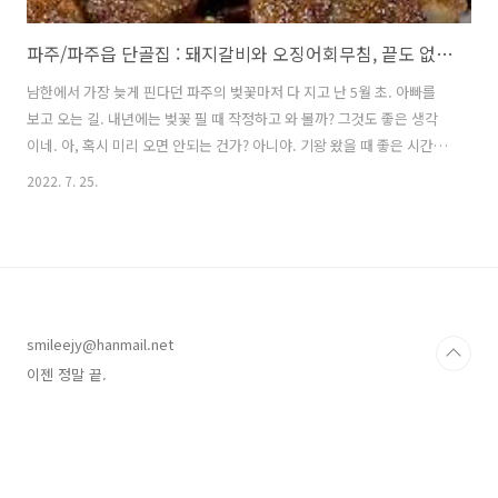
파주/파주읍 단골집 : 돼지갈비와 오징어회무침, 끝도 없이 먹어봐요.
남한에서 가장 늦게 핀다던 파주의 벚꽃마저 다 지고 난 5월 초. 아빠를
보고 오는 길. 내년에는 벚꽃 필 때 작정하고 와 볼까? 그것도 좋은 생각
이네. 아, 혹시 미리 오면 안되는 건가? 아니야. 기왕 왔을 때 좋은 시간
더 보내고 가면 그게 더 좋은 거지. 그래서 내년에는 2주 앞당겨서 전 대
2022. 7. 25.
신 김밥을 들고 오기로 했다. 기깔나게 준비해서 올테니 기대하시라구요!
https://place.map.kakao.com/9736044 단골집 경기 파주시 파주읍
연풍초교길 81 (파주읍 연풍리 278-53) place.map.kakao.com
https://naver.me/Gyeyp2kb 단골집 : 네이버 방문자리뷰 388 · 블
로그리뷰 109 m.place.naver.com 아빠가 계신 곳은 파주 최북단이
어..
smileejy@hanmail.net
이젠 정말 끝.