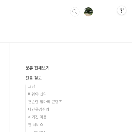
분류 전체보기
길을 걷고
그냥
배워야 산다
겸손한 엄마의 콘텐츠
나만웃김주의
허기진 마음
펜 서비스