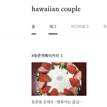
본문 바로가기
hawaiian couple
홈
태그
미디어로그
위
등촌역베이커리
1
등촌동 모에뜨 : 빵투어는 끝났다! 가성비 끝판왕 베이커리