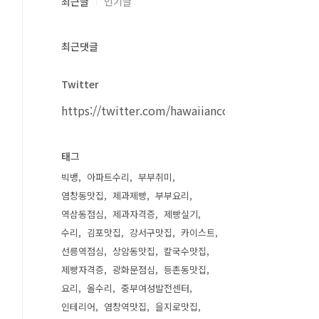
최근글
인기글
최근댓글
Twitter
https://twitter.com/hawaiiancouple
태그
빅뱅
아파트수리
부부취미
염창동맛집
제과제빵
부부요리
역삼동점심
제과자격증
제빵실기
수리
김포맛집
강서구맛집
카이스트
선릉역점심
상암동맛집
칼국수맛집
제빵자격증
광화문점심
등촌동맛집
요리
올수리
중부여성발전센터
인테리어
염창역맛집
을지로맛집