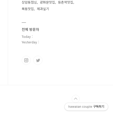
상암동점심
광화문맛집
등촌역맛집
목동맛집
제과실기
전체 방문자
Today :
Yesterday :
hawaiian couple
구독하기