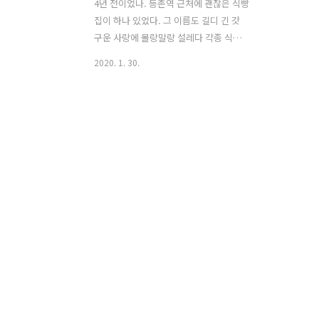
4년 전이었나. 등촌역 근처에 괜찮은 식빵
집이 하나 있었다. 그 이름도 길디 긴 갓
구운 사랑에 몰랑말랑 설레다 각종 식빵
과 소세지빵이 주력 메뉴였는데 팥식빵을
2020. 1. 30.
처음 맛보고 이 동네 살만하구나 감탄했
었다. 다시 서울로 이사를 오면서 단골 미
용실 가는 길에 이곳 생각이 나 골목을 기
웃거렸더니 사실, 동네 친구를 통해서 이
집 빵 몇 개를 주워먹었는데 간판만 바뀌
고 주인은 그대로가 아닐까 싶을 정도로
빵맛이 신선하고 좋았다. 그리고 밤 9시
반까지여서 퇴근 후에도 들를 수 있고 ㅠ
ㅠ 그래서이 작정하고 갔오. (단이 어머니
처럼 읽어주세요.) 크리스마스부터 케이
크 하나 사먹고 싶었는데 매장마다 산더
미처럼 쌓인 상자들에 질렸더랬다. 그래
서 혹시나 하고 여길 찾아갔는데 생크림
롤케이크가 만원에 팔고 있지 뭐다!!! ..