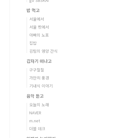
go SBSKAI
밥 먹고
서울에서
서울 밖에서
아빠의 노포
집밥
김팀의 영양 간식
갑자기 떠나고
구구절절
가만히 풍경
기내식 이야기
음악 듣고
오늘의 노래
NAVER
m.net
더블 데크