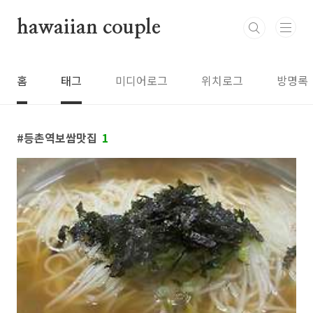
본문 바로가기
hawaiian couple
홈
태그
미디어로그
위치로그
방명록
등촌역보쌈맛집
1