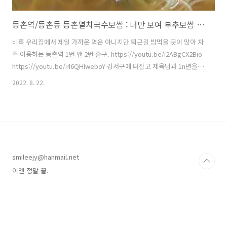
등촌역/등촌동 등촌멸치국수보쌈 : 너만 보여 부추보쌈 무시마라 멸치국수
비록 우리집에서 제일 가까운 역은 아니지만 퇴근길 밥먹을 곳이 많아 자
주 이용하는 등촌역 1번 앤 2번 출구. https://youtu.be/i2ABgCX2Bio
https://youtu.be/i46QHIweboY 강서구에 터잡고 제육남과 1n년을
살다보면 저 식당에 대해 듣지 아니할 수 없다. 하지만 평일 휴가를 쓰지
2022. 8. 22.
않는 한 갈 수 없는 식당이 또 여기. 나의 귀한 휴가를 제육에 바칠 수는
없다고. ㅠㅠ 그렇게 오며가며 저 낡은 간판을 기웃거리다가 바로 옆에
있는 멸치국수에 시선이 가버린 것이지. 그러나 멸치국수는 나만의 최애
메뉴.... 나의 휴가를 제육 한끼와 바꿀 수 없듯이 그의 한끼는 멸치국수
가 될 수 없다는 게 우리의 비극이었다. 그래도 나는 가고야 말지. 훌륭한
맛과 구성에 용기 뿜뿜하여 ..
smileejy@hanmail.net
이젠 정말 끝.