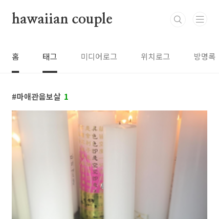
본문 바로가기
hawaiian couple
홈
태그
미디어로그
위치로그
방명록
마애관음보살
1