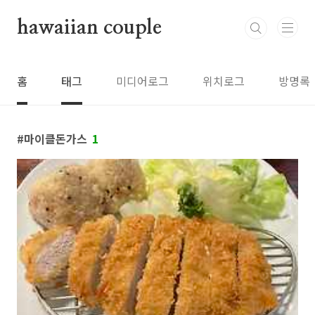
본문 바로가기
hawaiian couple
홈
태그
미디어로그
위치로그
방명록
마이클돈가스
1