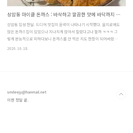
상암동 마이클 돈까스 : 바삭하고 깔끔한 맛에 바닥까지 싹싹싹!
상암동 입성 한달. 드디어 맛집의 윤곽이 나타나기 시작했다. 을지로에도
많은 돈까스집이 있었으나 지나치게 많아서 질렸다고나 할까 ㅋㅋㅋ 그
렇게 본능적으로 피하다보니 돈까스를 안 먹은 지도 한참이 되어버렸다.
촉촉돈까스는 육즙이 많아 촉촉인가 싶어서 시켜볼까 했으나 후기를 보
2020. 10. 18.
니 샐러드 드레싱을 얹어 주는 스타일이라 패스. 처음 왔으니 맨 윗줄에
적힌 메뉴를 시켜보았다. 소스에 찍어 먹는 일식 돈까스 스타일로 유부가
들어간 주먹밥 두 덩어리와 소량의 야채가 함께 나온다. 언제나 밥을 남
기는 스타일인데 저렇게 정성스러운 주먹밥이라니, 먹기도 전에 미안한
마음이 들었다. 이런 밥을 남겨서 죄송합니다... 미리 알았으면 밥을 빼
달라고 했을 텐데요... 라고 생각했으나... 오산이었다. (-.-);;; 고기가
smileejy@hanmail.net
정..
이젠 정말 끝.